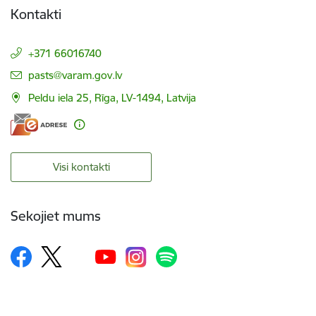
Kontakti
+371 66016740
E-pasts:
pasts@varam.gov.lv
Peldu iela 25, Rīga, LV-1494, Latvija
Visi kontakti
Sekojiet mums