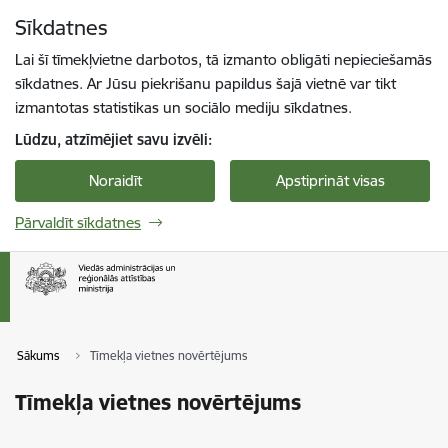
Pāriet uz lapas saturu
Sīkdatnes
Spied
lai meklētu
Enter
Lai šī tīmekļvietne darbotos, tā izmanto obligāti nepieciešamās
sīkdatnes. Ar Jūsu piekrišanu papildus šajā vietnē var tikt
izmantotas statistikas un sociālo mediju sīkdatnes.
Lūdzu, atzīmējiet savu izvēli:
Noraidīt
Apstiprināt visas
Pārvaldīt sīkdatnes
Sākums
Tīmekļa vietnes novērtējums
Tīmekļa vietnes novērtējums