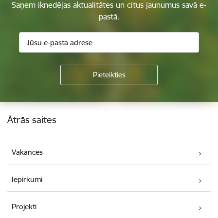
Saņem iknedēļas aktualitātes un citus jaunumus savā e-
pastā.
Kājene
Ātrās saites
Vakances
Iepirkumi
Projekti