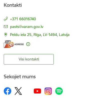
Kontakti
+371 66016740
E-pasts:
pasts@varam.gov.lv
Peldu iela 25, Rīga, LV-1494, Latvija
Visi kontakti
Sekojiet mums