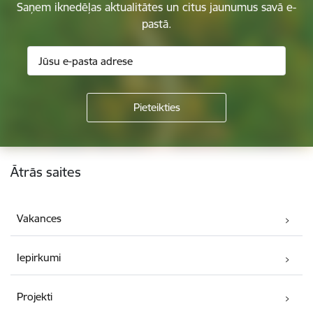
Saņem iknedēļas aktualitātes un citus jaunumus savā e-
pastā.
Kājene
Ātrās saites
Vakances
Iepirkumi
Projekti