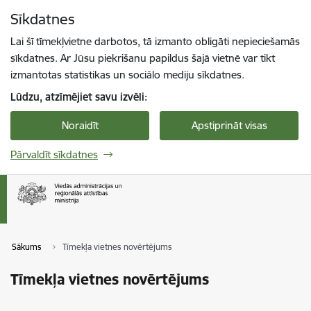
Pāriet uz lapas saturu
Sīkdatnes
Spied
lai meklētu
Enter
Lai šī tīmekļvietne darbotos, tā izmanto obligāti nepieciešamās
sīkdatnes. Ar Jūsu piekrišanu papildus šajā vietnē var tikt
izmantotas statistikas un sociālo mediju sīkdatnes.
Lūdzu, atzīmējiet savu izvēli:
Noraidīt
Apstiprināt visas
Pārvaldīt sīkdatnes
Sākums
Tīmekļa vietnes novērtējums
Tīmekļa vietnes novērtējums