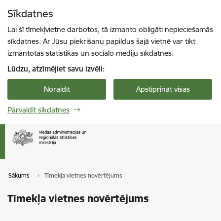
Pāriet uz lapas saturu
Sīkdatnes
Spied
lai meklētu
Enter
Lai šī tīmekļvietne darbotos, tā izmanto obligāti nepieciešamās
sīkdatnes. Ar Jūsu piekrišanu papildus šajā vietnē var tikt
izmantotas statistikas un sociālo mediju sīkdatnes.
Lūdzu, atzīmējiet savu izvēli:
Noraidīt
Apstiprināt visas
Pārvaldīt sīkdatnes
Sākums
Tīmekļa vietnes novērtējums
Tīmekļa vietnes novērtējums