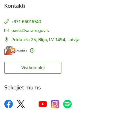
Kontakti
+371 66016740
E-pasts:
pasts@varam.gov.lv
Peldu iela 25, Rīga, LV-1494, Latvija
Visi kontakti
Sekojiet mums