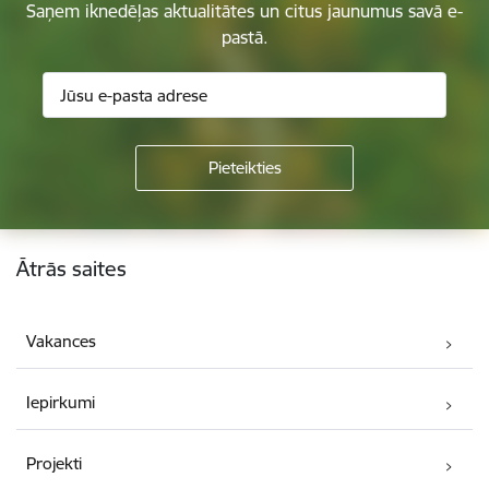
Saņem iknedēļas aktualitātes un citus jaunumus savā e-
pastā.
Kājene
Ātrās saites
Vakances
Iepirkumi
Projekti