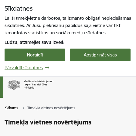
Pāriet uz lapas saturu
Sīkdatnes
Spied
lai meklētu
Enter
Lai šī tīmekļvietne darbotos, tā izmanto obligāti nepieciešamās
sīkdatnes. Ar Jūsu piekrišanu papildus šajā vietnē var tikt
izmantotas statistikas un sociālo mediju sīkdatnes.
Lūdzu, atzīmējiet savu izvēli:
Noraidīt
Apstiprināt visas
Pārvaldīt sīkdatnes
Sākums
Tīmekļa vietnes novērtējums
Tīmekļa vietnes novērtējums