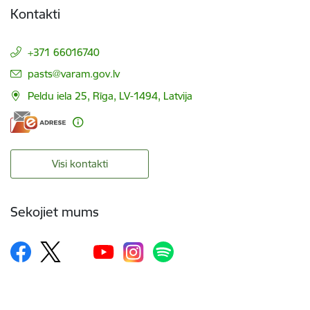
Kontakti
+371 66016740
E-pasts:
pasts@varam.gov.lv
Peldu iela 25, Rīga, LV-1494, Latvija
Visi kontakti
Sekojiet mums