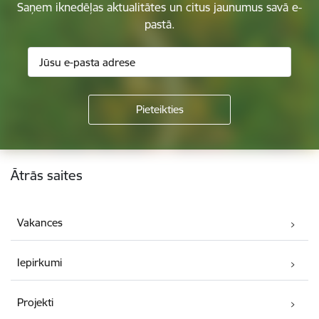
Saņem iknedēļas aktualitātes un citus jaunumus savā e-
pastā.
Kājene
Ātrās saites
Vakances
Iepirkumi
Projekti