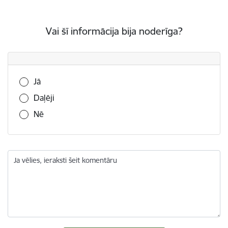
Vai šī informācija bija noderīga?
Vai šī informācija bija noderīga?
Jā
Daļēji
Nē
Ja vēlies, ieraksti šeit komentāru