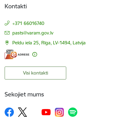
Kontakti
+371 66016740
E-pasts:
pasts@varam.gov.lv
Peldu iela 25, Rīga, LV-1494, Latvija
Visi kontakti
Sekojiet mums