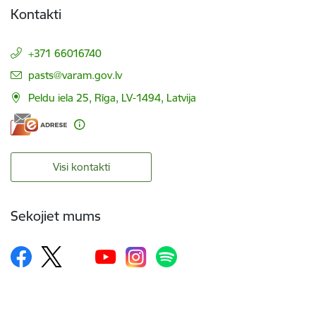
Kontakti
+371 66016740
E-pasts:
pasts@varam.gov.lv
Peldu iela 25, Rīga, LV-1494, Latvija
Visi kontakti
Sekojiet mums