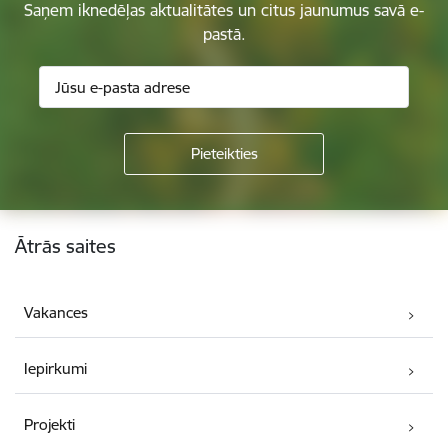
Saņem iknedēļas aktualitātes un citus jaunumus savā e-
pastā.
Kājene
Ātrās saites
Vakances
Iepirkumi
Projekti