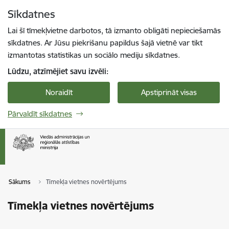
Pāriet uz lapas saturu
Sīkdatnes
Spied
lai meklētu
Enter
Lai šī tīmekļvietne darbotos, tā izmanto obligāti nepieciešamās
sīkdatnes. Ar Jūsu piekrišanu papildus šajā vietnē var tikt
izmantotas statistikas un sociālo mediju sīkdatnes.
Lūdzu, atzīmējiet savu izvēli:
Noraidīt
Apstiprināt visas
Pārvaldīt sīkdatnes
Sākums
Tīmekļa vietnes novērtējums
Tīmekļa vietnes novērtējums