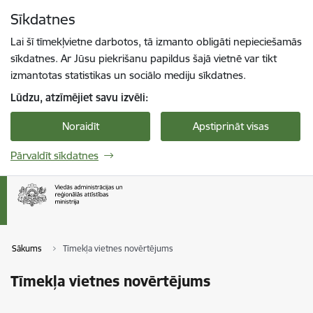
Pāriet uz lapas saturu
Sīkdatnes
Spied
lai meklētu
Enter
Lai šī tīmekļvietne darbotos, tā izmanto obligāti nepieciešamās
sīkdatnes. Ar Jūsu piekrišanu papildus šajā vietnē var tikt
izmantotas statistikas un sociālo mediju sīkdatnes.
Lūdzu, atzīmējiet savu izvēli:
Noraidīt
Apstiprināt visas
Pārvaldīt sīkdatnes
Sākums
Tīmekļa vietnes novērtējums
Tīmekļa vietnes novērtējums