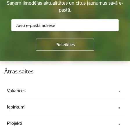
Saņem iknedēļas aktualitātes un citus jaunumus savā e-
pastā.
Kājene
Ātrās saites
Vakances
Iepirkumi
Projekti