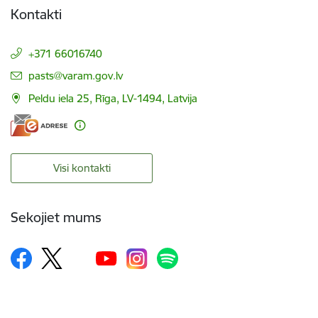
Kontakti
+371 66016740
E-pasts:
pasts@varam.gov.lv
Peldu iela 25, Rīga, LV-1494, Latvija
Visi kontakti
Sekojiet mums