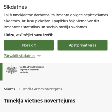
Pāriet uz lapas saturu
Sīkdatnes
Spied
lai meklētu
Enter
Lai šī tīmekļvietne darbotos, tā izmanto obligāti nepieciešamās
sīkdatnes. Ar Jūsu piekrišanu papildus šajā vietnē var tikt
izmantotas statistikas un sociālo mediju sīkdatnes.
Lūdzu, atzīmējiet savu izvēli:
Noraidīt
Apstiprināt visas
Pārvaldīt sīkdatnes
Sākums
Tīmekļa vietnes novērtējums
Tīmekļa vietnes novērtējums