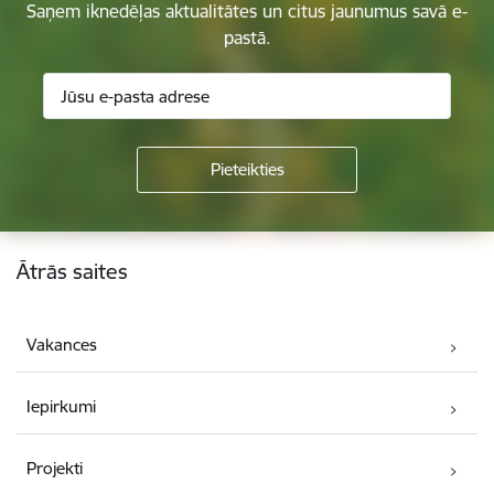
Saņem iknedēļas aktualitātes un citus jaunumus savā e-
pastā.
Kājene
Ātrās saites
Vakances
Iepirkumi
Projekti