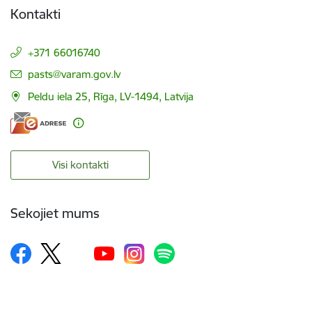
Kontakti
+371 66016740
E-pasts:
pasts@varam.gov.lv
Peldu iela 25, Rīga, LV-1494, Latvija
Visi kontakti
Sekojiet mums