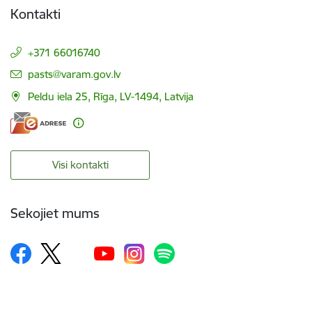
Kontakti
+371 66016740
E-pasts:
pasts@varam.gov.lv
Peldu iela 25, Rīga, LV-1494, Latvija
Visi kontakti
Sekojiet mums