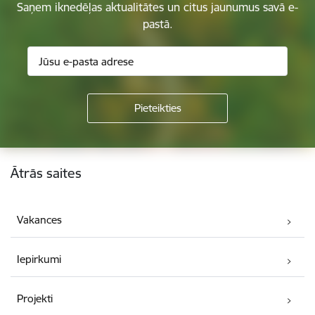
Saņem iknedēļas aktualitātes un citus jaunumus savā e-
pastā.
Kājene
Ātrās saites
Vakances
Iepirkumi
Projekti