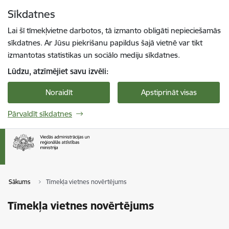
Pāriet uz lapas saturu
Sīkdatnes
Spied
lai meklētu
Enter
Lai šī tīmekļvietne darbotos, tā izmanto obligāti nepieciešamās
sīkdatnes. Ar Jūsu piekrišanu papildus šajā vietnē var tikt
izmantotas statistikas un sociālo mediju sīkdatnes.
Lūdzu, atzīmējiet savu izvēli:
Noraidīt
Apstiprināt visas
Pārvaldīt sīkdatnes
Sākums
Tīmekļa vietnes novērtējums
Tīmekļa vietnes novērtējums