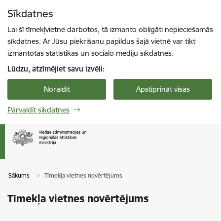
Pāriet uz lapas saturu
Sīkdatnes
Spied
lai meklētu
Enter
Lai šī tīmekļvietne darbotos, tā izmanto obligāti nepieciešamās
sīkdatnes. Ar Jūsu piekrišanu papildus šajā vietnē var tikt
izmantotas statistikas un sociālo mediju sīkdatnes.
Lūdzu, atzīmējiet savu izvēli:
Noraidīt
Apstiprināt visas
Pārvaldīt sīkdatnes
Sākums
Tīmekļa vietnes novērtējums
Tīmekļa vietnes novērtējums