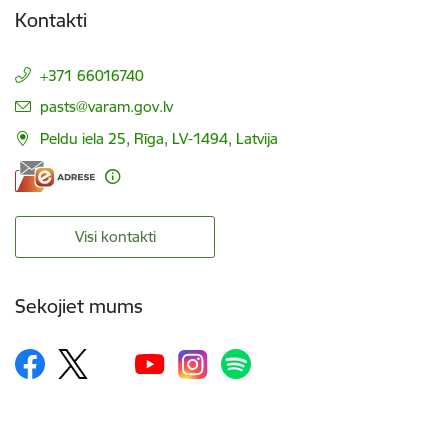
Kontakti
+371 66016740
E-pasts:
pasts@varam.gov.lv
Peldu iela 25, Rīga, LV-1494, Latvija
Visi kontakti
Sekojiet mums