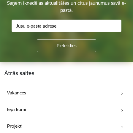
Saņem iknedēļas aktualitātes un citus jaunumus savā e-
pastā.
Kājene
Ātrās saites
Vakances
Iepirkumi
Projekti