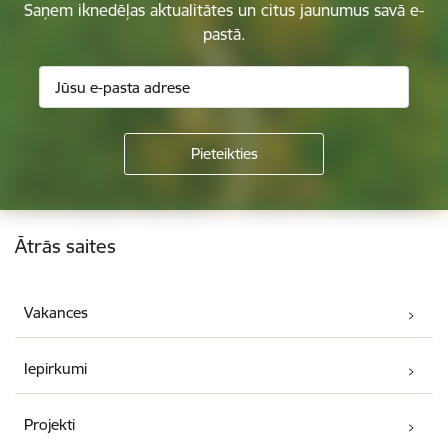
Saņem iknedēļas aktualitātes un citus jaunumus savā e-
pastā.
Kājene
Ātrās saites
Vakances
Iepirkumi
Projekti