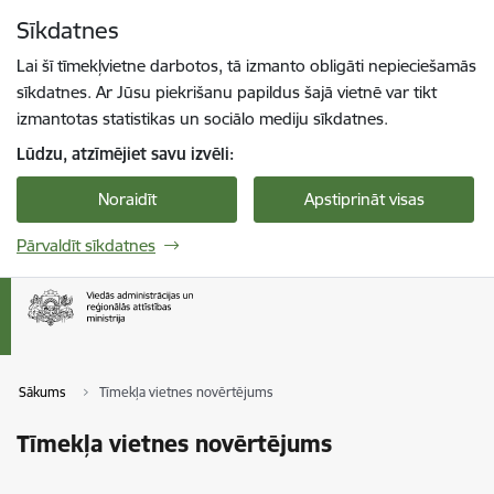
Pāriet uz lapas saturu
Sīkdatnes
Spied
lai meklētu
Enter
Lai šī tīmekļvietne darbotos, tā izmanto obligāti nepieciešamās
sīkdatnes. Ar Jūsu piekrišanu papildus šajā vietnē var tikt
izmantotas statistikas un sociālo mediju sīkdatnes.
Lūdzu, atzīmējiet savu izvēli:
Noraidīt
Apstiprināt visas
Pārvaldīt sīkdatnes
Sākums
Tīmekļa vietnes novērtējums
Tīmekļa vietnes novērtējums