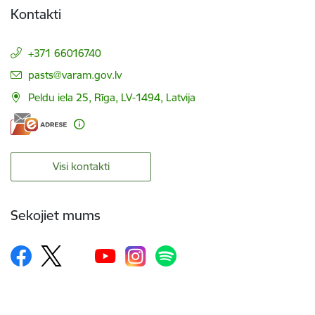
Kontakti
+371 66016740
E-pasts:
pasts@varam.gov.lv
Peldu iela 25, Rīga, LV-1494, Latvija
Visi kontakti
Sekojiet mums