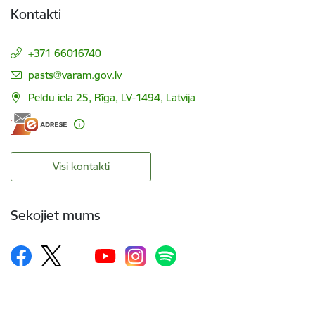
Kontakti
+371 66016740
E-pasts:
pasts@varam.gov.lv
Peldu iela 25, Rīga, LV-1494, Latvija
Visi kontakti
Sekojiet mums