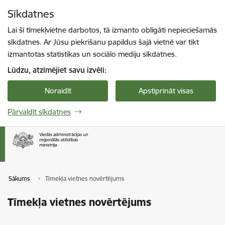
Pāriet uz lapas saturu
Sīkdatnes
Spied
lai meklētu
Enter
Lai šī tīmekļvietne darbotos, tā izmanto obligāti nepieciešamās
sīkdatnes. Ar Jūsu piekrišanu papildus šajā vietnē var tikt
izmantotas statistikas un sociālo mediju sīkdatnes.
Lūdzu, atzīmējiet savu izvēli:
Noraidīt
Apstiprināt visas
Pārvaldīt sīkdatnes
Sākums
Tīmekļa vietnes novērtējums
Tīmekļa vietnes novērtējums