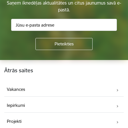
Saņem iknedēļas aktualitātes un citus jaunumus savā e-
pastā.
Kājene
Ātrās saites
Vakances
Iepirkumi
Projekti