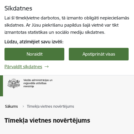
Pāriet uz lapas saturu
Sīkdatnes
Spied
lai meklētu
Enter
Lai šī tīmekļvietne darbotos, tā izmanto obligāti nepieciešamās
sīkdatnes. Ar Jūsu piekrišanu papildus šajā vietnē var tikt
izmantotas statistikas un sociālo mediju sīkdatnes.
Lūdzu, atzīmējiet savu izvēli:
Noraidīt
Apstiprināt visas
Pārvaldīt sīkdatnes
Sākums
Tīmekļa vietnes novērtējums
Tīmekļa vietnes novērtējums