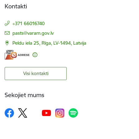
Kontakti
+371 66016740
E-pasts:
pasts@varam.gov.lv
Peldu iela 25, Rīga, LV-1494, Latvija
Visi kontakti
Sekojiet mums