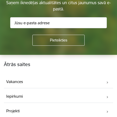
Saņem iknedēļas aktualitātes un citus jaunumus savā e-
pastā.
Kājene
Ātrās saites
Vakances
Iepirkumi
Projekti