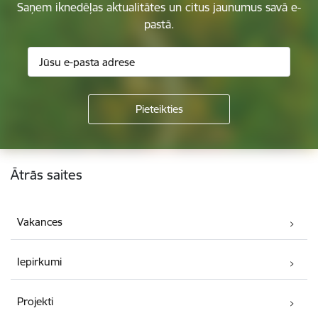
Saņem iknedēļas aktualitātes un citus jaunumus savā e-
pastā.
Kājene
Ātrās saites
Vakances
Iepirkumi
Projekti