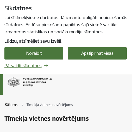
Pāriet uz lapas saturu
Sīkdatnes
Spied
lai meklētu
Enter
Lai šī tīmekļvietne darbotos, tā izmanto obligāti nepieciešamās
sīkdatnes. Ar Jūsu piekrišanu papildus šajā vietnē var tikt
izmantotas statistikas un sociālo mediju sīkdatnes.
Lūdzu, atzīmējiet savu izvēli:
Noraidīt
Apstiprināt visas
Pārvaldīt sīkdatnes
Sākums
Tīmekļa vietnes novērtējums
Tīmekļa vietnes novērtējums