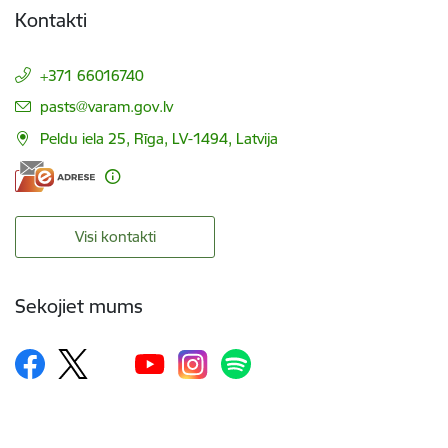
Kontakti
+371 66016740
E-pasts:
pasts@varam.gov.lv
Peldu iela 25, Rīga, LV-1494, Latvija
Visi kontakti
Sekojiet mums