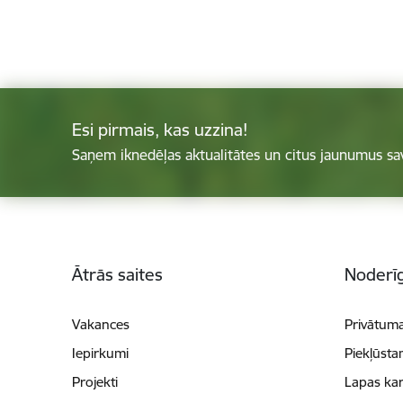
Esi pirmais, kas uzzina!
Saņem iknedēļas aktualitātes un citus jaunumus sa
Kājene
Ātrās saites
Noderīg
Vakances
Privātuma
Iepirkumi
Piekļūsta
Projekti
Lapas kar