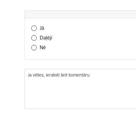
Vai šī informācija bija noderīga?
Jā
Daļēji
Nē
Ja vēlies, ieraksti šeit komentāru