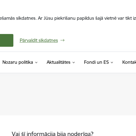
iešamās sīkdatnes. Ar Jūsu piekrišanu papildus šajā vietnē var tikt i
Pārvaldīt sīkdatnes
Nozaru politika
Aktualitātes
Fondi un ES
Kontak
Vai šī informācija bija noderīga?