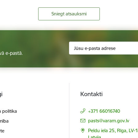
Sniegt atsauksmi
vā e-pastā.
i
Kontakti
 politika
+371 66016740
E-pasts:
pasts@varam.gov.lv
mība
Peldu iela 25, Rīga, LV-
te
Latvija