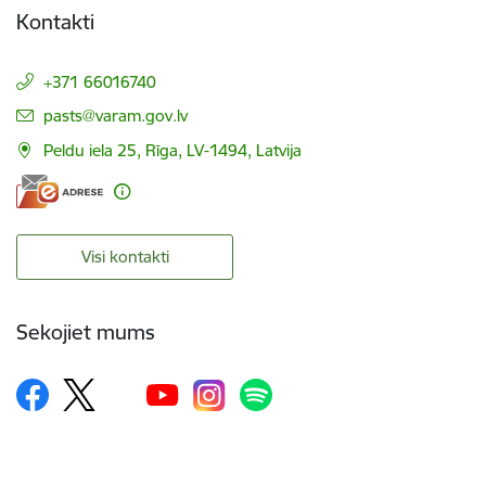
Kontakti
+371 66016740
E-pasts:
pasts@varam.gov.lv
Peldu iela 25, Rīga, LV-1494, Latvija
Visi kontakti
Sekojiet mums