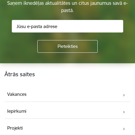
Saņem iknedēļas aktualitātes un citus jaunumus savā e-
pastā.
Kājene
Ātrās saites
Vakances
Iepirkumi
Projekti