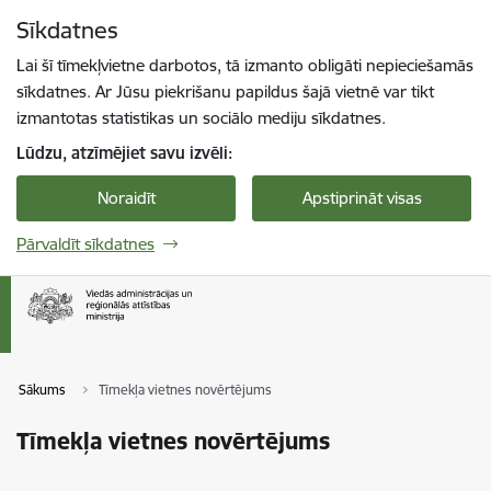
Pāriet uz lapas saturu
Sīkdatnes
Spied
lai meklētu
Enter
Lai šī tīmekļvietne darbotos, tā izmanto obligāti nepieciešamās
sīkdatnes. Ar Jūsu piekrišanu papildus šajā vietnē var tikt
izmantotas statistikas un sociālo mediju sīkdatnes.
Lūdzu, atzīmējiet savu izvēli:
Noraidīt
Apstiprināt visas
Pārvaldīt sīkdatnes
Sākums
Tīmekļa vietnes novērtējums
Tīmekļa vietnes novērtējums