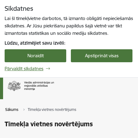
Pāriet uz lapas saturu
Sīkdatnes
Spied
lai meklētu
Enter
Lai šī tīmekļvietne darbotos, tā izmanto obligāti nepieciešamās
sīkdatnes. Ar Jūsu piekrišanu papildus šajā vietnē var tikt
izmantotas statistikas un sociālo mediju sīkdatnes.
Lūdzu, atzīmējiet savu izvēli:
Noraidīt
Apstiprināt visas
Pārvaldīt sīkdatnes
Sākums
Tīmekļa vietnes novērtējums
Tīmekļa vietnes novērtējums