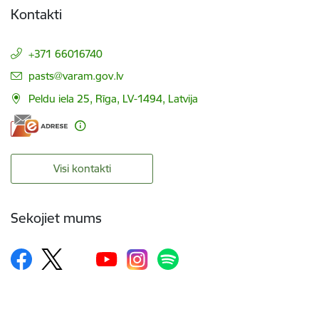
Kontakti
+371 66016740
E-pasts:
pasts@varam.gov.lv
Peldu iela 25, Rīga, LV-1494, Latvija
Visi kontakti
Sekojiet mums