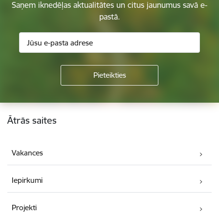
Saņem iknedēļas aktualitātes un citus jaunumus savā e-
pastā.
Kājene
Ātrās saites
Vakances
Iepirkumi
Projekti