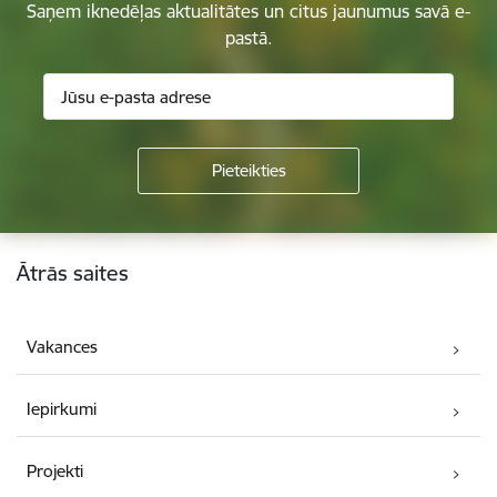
Saņem iknedēļas aktualitātes un citus jaunumus savā e-
pastā.
Kājene
Ātrās saites
Vakances
Iepirkumi
Projekti