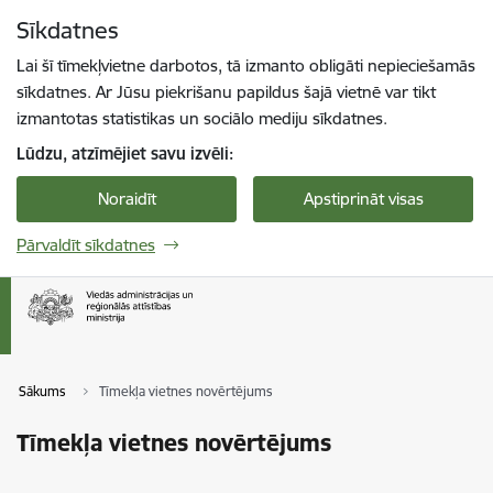
Pāriet uz lapas saturu
Sīkdatnes
Spied
lai meklētu
Enter
Lai šī tīmekļvietne darbotos, tā izmanto obligāti nepieciešamās
sīkdatnes. Ar Jūsu piekrišanu papildus šajā vietnē var tikt
izmantotas statistikas un sociālo mediju sīkdatnes.
Lūdzu, atzīmējiet savu izvēli:
Noraidīt
Apstiprināt visas
Pārvaldīt sīkdatnes
Sākums
Tīmekļa vietnes novērtējums
Tīmekļa vietnes novērtējums