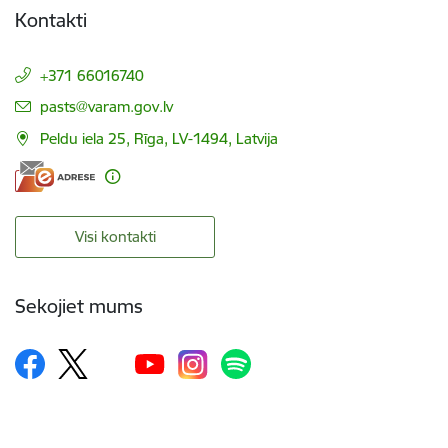
Kontakti
+371 66016740
E-pasts:
pasts@varam.gov.lv
Peldu iela 25, Rīga, LV-1494, Latvija
Visi kontakti
Sekojiet mums