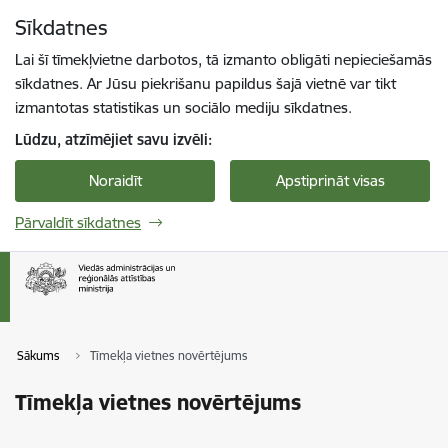
Pāriet uz lapas saturu
Sīkdatnes
Spied
lai meklētu
Enter
Lai šī tīmekļvietne darbotos, tā izmanto obligāti nepieciešamās
sīkdatnes. Ar Jūsu piekrišanu papildus šajā vietnē var tikt
izmantotas statistikas un sociālo mediju sīkdatnes.
Lūdzu, atzīmējiet savu izvēli:
Noraidīt
Apstiprināt visas
Pārvaldīt sīkdatnes
Sākums
Tīmekļa vietnes novērtējums
Tīmekļa vietnes novērtējums