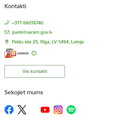
Kontakti
+371 66016740
E-pasts:
pasts@varam.gov.lv
Peldu iela 25, Rīga, LV-1494, Latvija
Visi kontakti
Sekojiet mums