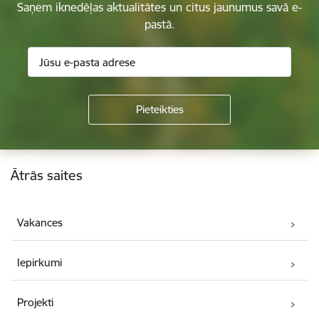
Saņem iknedēļas aktualitātes un citus jaunumus savā e-
pastā.
Kājene
Ātrās saites
Vakances
Iepirkumi
Projekti