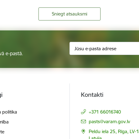
Sniegt atsauksmi
vā e-pastā.
i
Kontakti
 politika
+371 66016740
E-pasts:
pasts@varam.gov.lv
mība
Peldu iela 25, Rīga, LV-
te
Latvija