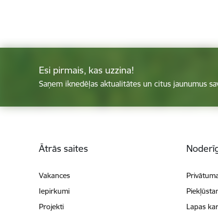
Esi pirmais, kas uzzina!
Saņem iknedēļas aktualitātes un citus jaunumus sa
Kājene
Ātrās saites
Noderīg
Vakances
Privātuma
Iepirkumi
Piekļūsta
Projekti
Lapas kar