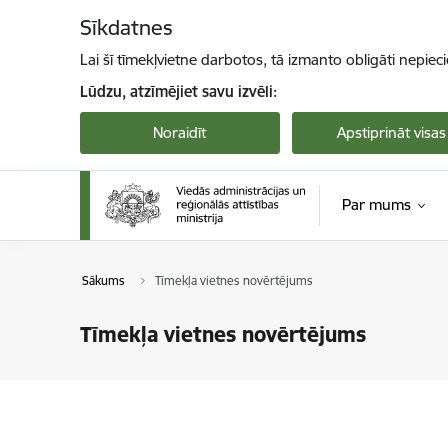
Pāriet uz lapas saturu
Sīkdatnes
Lai šī tīmekļvietne darbotos, tā izmanto obligāti nepiec
Lūdzu, atzīmējiet savu izvēli:
Noraidīt
Apstiprināt visas
Par mums
Sākums
Tīmekļa vietnes novērtējums
Tīmekļa vietnes novērtējums