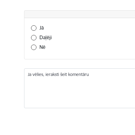
Vai šī informācija bija noderīga?
Jā
Daļēji
Nē
Ja vēlies, ieraksti šeit komentāru