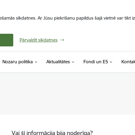
iešamās sīkdatnes. Ar Jūsu piekrišanu papildus šajā vietnē var tikt i
Pārvaldīt sīkdatnes
Nozaru politika
Aktualitātes
Fondi un ES
Kontak
Vai šī informācija bija noderīga?