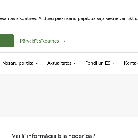
iešamās sīkdatnes. Ar Jūsu piekrišanu papildus šajā vietnē var tikt i
Pārvaldīt sīkdatnes
Nozaru politika
Aktualitātes
Fondi un ES
Kontak
Vai šī informācija bija noderīga?