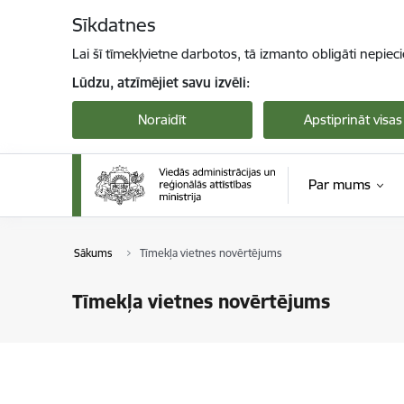
Pāriet uz lapas saturu
Sīkdatnes
Lai šī tīmekļvietne darbotos, tā izmanto obligāti nepiec
Lūdzu, atzīmējiet savu izvēli:
Noraidīt
Apstiprināt visas
Par mums
Sākums
Tīmekļa vietnes novērtējums
Tīmekļa vietnes novērtējums