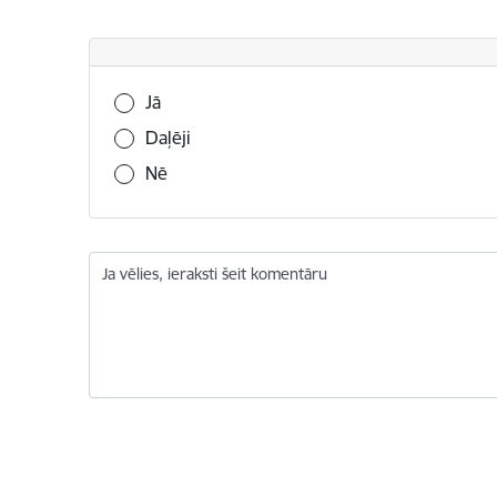
Vai šī informācija bija noderīga?
Jā
Daļēji
Nē
Ja vēlies, ieraksti šeit komentāru