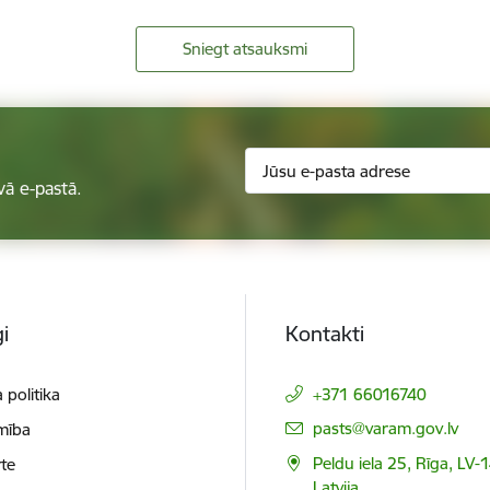
Sniegt atsauksmi
vā e-pastā.
i
Kontakti
 politika
+371 66016740
E-pasts:
pasts@varam.gov.lv
mība
Peldu iela 25, Rīga, LV-
te
Latvija