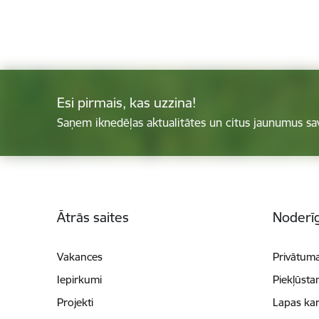
Esi pirmais, kas uzzina!
Saņem iknedēļas aktualitātes un citus jaunumus sa
Kājene
Ātrās saites
Noderīg
Vakances
Privātuma
Iepirkumi
Piekļūsta
Projekti
Lapas kar