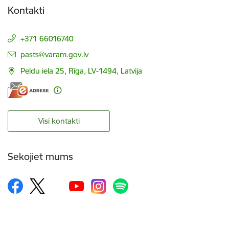
Kontakti
+371 66016740
E-pasts:
pasts@varam.gov.lv
Peldu iela 25, Rīga, LV-1494, Latvija
Visi kontakti
Sekojiet mums