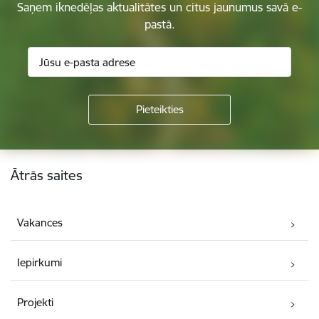
Saņem iknedēļas aktualitātes un citus jaunumus savā e-
pastā.
Kājene
Ātrās saites
Vakances
Iepirkumi
Projekti