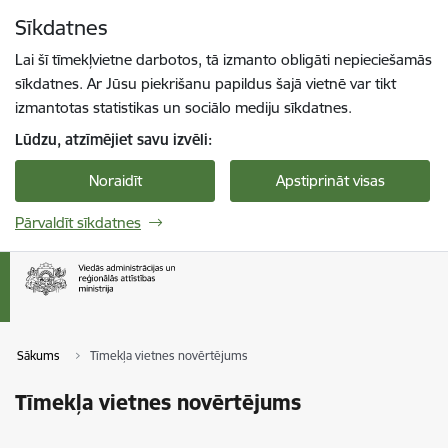
Pāriet uz lapas saturu
Sīkdatnes
Spied
lai meklētu
Enter
Lai šī tīmekļvietne darbotos, tā izmanto obligāti nepieciešamās
sīkdatnes. Ar Jūsu piekrišanu papildus šajā vietnē var tikt
izmantotas statistikas un sociālo mediju sīkdatnes.
Lūdzu, atzīmējiet savu izvēli:
Noraidīt
Apstiprināt visas
Pārvaldīt sīkdatnes
Sākums
Tīmekļa vietnes novērtējums
Tīmekļa vietnes novērtējums