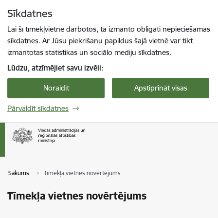
Pāriet uz lapas saturu
Sīkdatnes
Spied
lai meklētu
Enter
Lai šī tīmekļvietne darbotos, tā izmanto obligāti nepieciešamās
sīkdatnes. Ar Jūsu piekrišanu papildus šajā vietnē var tikt
izmantotas statistikas un sociālo mediju sīkdatnes.
Lūdzu, atzīmējiet savu izvēli:
Noraidīt
Apstiprināt visas
Pārvaldīt sīkdatnes
Sākums
Tīmekļa vietnes novērtējums
Tīmekļa vietnes novērtējums