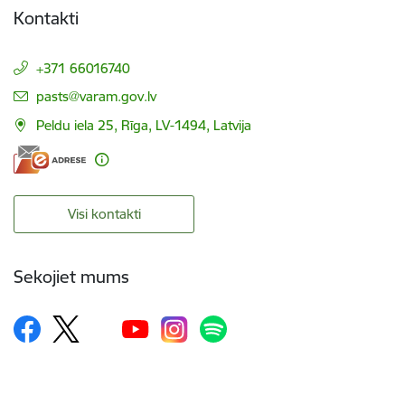
Kontakti
+371 66016740
E-pasts:
pasts@varam.gov.lv
Peldu iela 25, Rīga, LV-1494, Latvija
Visi kontakti
Sekojiet mums