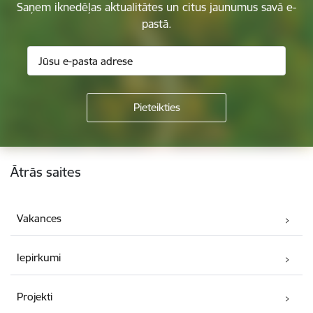
Saņem iknedēļas aktualitātes un citus jaunumus savā e-
pastā.
Kājene
Ātrās saites
Vakances
Iepirkumi
Projekti