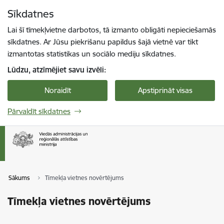
Pāriet uz lapas saturu
Sīkdatnes
Spied
lai meklētu
Enter
Lai šī tīmekļvietne darbotos, tā izmanto obligāti nepieciešamās
sīkdatnes. Ar Jūsu piekrišanu papildus šajā vietnē var tikt
izmantotas statistikas un sociālo mediju sīkdatnes.
Lūdzu, atzīmējiet savu izvēli:
Noraidīt
Apstiprināt visas
Pārvaldīt sīkdatnes
Sākums
Tīmekļa vietnes novērtējums
Tīmekļa vietnes novērtējums