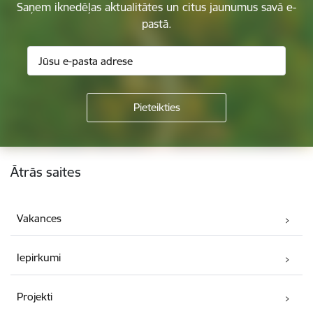
Saņem iknedēļas aktualitātes un citus jaunumus savā e-
pastā.
Kājene
Ātrās saites
Vakances
Iepirkumi
Projekti