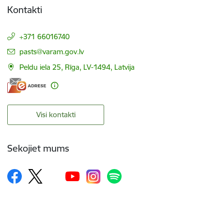
Kontakti
+371 66016740
E-pasts:
pasts@varam.gov.lv
Peldu iela 25, Rīga, LV-1494, Latvija
Visi kontakti
Sekojiet mums