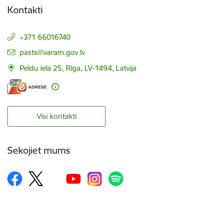
Kontakti
+371 66016740
E-pasts:
pasts@varam.gov.lv
Peldu iela 25, Rīga, LV-1494, Latvija
Visi kontakti
Sekojiet mums