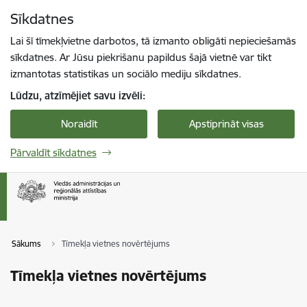
Pāriet uz lapas saturu
Sīkdatnes
Spied
lai meklētu
Enter
Lai šī tīmekļvietne darbotos, tā izmanto obligāti nepieciešamās
sīkdatnes. Ar Jūsu piekrišanu papildus šajā vietnē var tikt
izmantotas statistikas un sociālo mediju sīkdatnes.
Lūdzu, atzīmējiet savu izvēli:
Noraidīt
Apstiprināt visas
Pārvaldīt sīkdatnes
Sākums
Tīmekļa vietnes novērtējums
Tīmekļa vietnes novērtējums