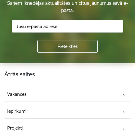
Saņem iknedēļas aktualitātes un citus jaunumus savā e-
pastā.
Kājene
Ātrās saites
Vakances
Iepirkumi
Projekti