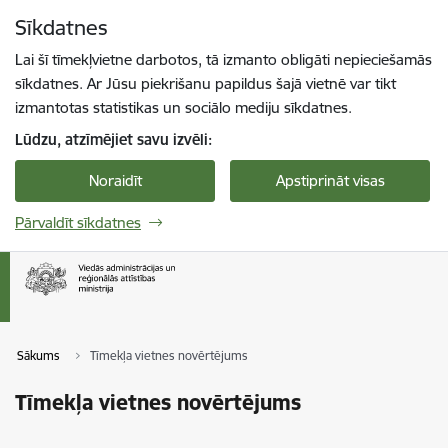
Pāriet uz lapas saturu
Sīkdatnes
Spied
lai meklētu
Enter
Lai šī tīmekļvietne darbotos, tā izmanto obligāti nepieciešamās
sīkdatnes. Ar Jūsu piekrišanu papildus šajā vietnē var tikt
izmantotas statistikas un sociālo mediju sīkdatnes.
Lūdzu, atzīmējiet savu izvēli:
Noraidīt
Apstiprināt visas
Pārvaldīt sīkdatnes
Sākums
Tīmekļa vietnes novērtējums
Tīmekļa vietnes novērtējums