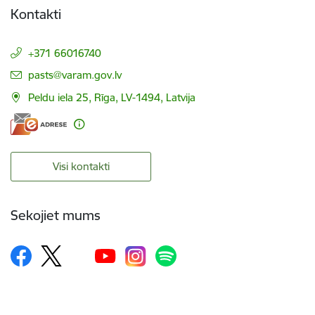
Kontakti
+371 66016740
E-pasts:
pasts@varam.gov.lv
Peldu iela 25, Rīga, LV-1494, Latvija
Visi kontakti
Sekojiet mums