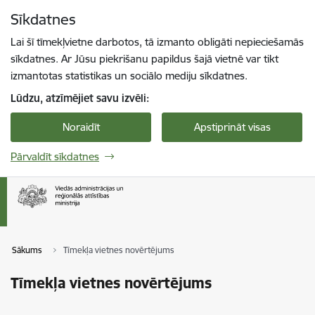
Pāriet uz lapas saturu
Sīkdatnes
Spied
lai meklētu
Enter
Lai šī tīmekļvietne darbotos, tā izmanto obligāti nepieciešamās
sīkdatnes. Ar Jūsu piekrišanu papildus šajā vietnē var tikt
izmantotas statistikas un sociālo mediju sīkdatnes.
Lūdzu, atzīmējiet savu izvēli:
Noraidīt
Apstiprināt visas
Pārvaldīt sīkdatnes
Sākums
Tīmekļa vietnes novērtējums
Tīmekļa vietnes novērtējums