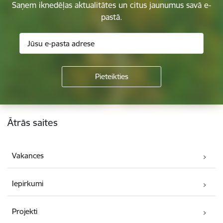
Saņem iknedēļas aktualitātes un citus jaunumus savā e-
pastā.
Kājene
Ātrās saites
Vakances
Iepirkumi
Projekti