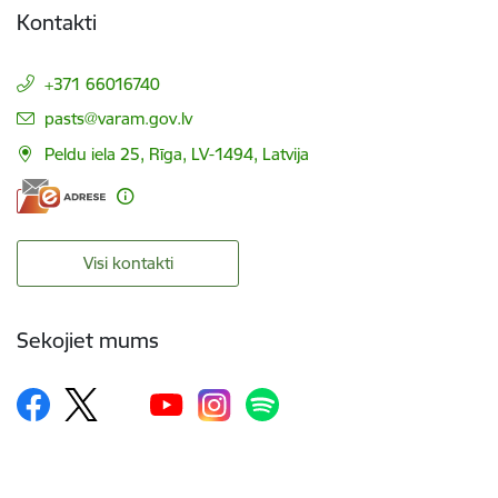
Kontakti
+371 66016740
E-pasts:
pasts@varam.gov.lv
Peldu iela 25, Rīga, LV-1494, Latvija
Visi kontakti
Sekojiet mums