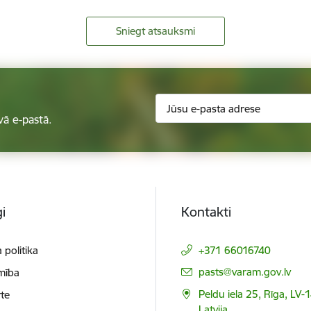
Sniegt atsauksmi
vā e-pastā.
i
Kontakti
 politika
+371 66016740
E-pasts:
pasts@varam.gov.lv
mība
Peldu iela 25, Rīga, LV-
te
Latvija