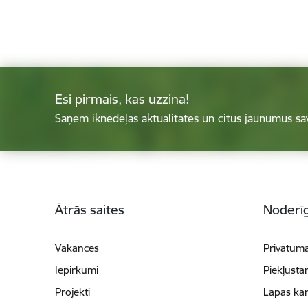
Esi pirmais, kas uzzina!
Saņem iknedēļas aktualitātes un citus jaunumus sa
Kājene
Ātrās saites
Noderīg
Vakances
Privātuma
Iepirkumi
Piekļūsta
Projekti
Lapas kar