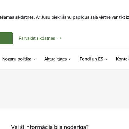
iešamās sīkdatnes. Ar Jūsu piekrišanu papildus šajā vietnē var tikt i
Pārvaldīt sīkdatnes
Nozaru politika
Aktualitātes
Fondi un ES
Kontak
Vai šī informācija bija noderīga?