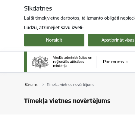
Pāriet uz lapas saturu
Sīkdatnes
Lai šī tīmekļvietne darbotos, tā izmanto obligāti nepiec
Lūdzu, atzīmējiet savu izvēli:
Noraidīt
Apstiprināt visas
Par mums
Sākums
Tīmekļa vietnes novērtējums
Tīmekļa vietnes novērtējums