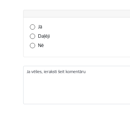
Vai šī informācija bija noderīga?
Jā
Daļēji
Nē
Ja vēlies, ieraksti šeit komentāru