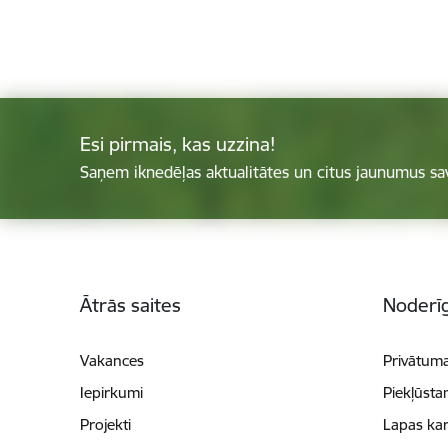
Esi pirmais, kas uzzina!
Saņem iknedēļas aktualitātes un citus jaunumus sa
Kājene
Ātrās saites
Noderīg
Vakances
Privātuma
Iepirkumi
Piekļūsta
Projekti
Lapas kar