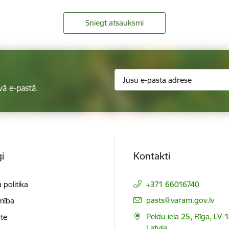
Sniegt atsauksmi
vā e-pastā.
i
Kontakti
 politika
+371 66016740
E-pasts:
pasts@varam.gov.lv
mība
Peldu iela 25, Rīga, LV-
te
Latvija