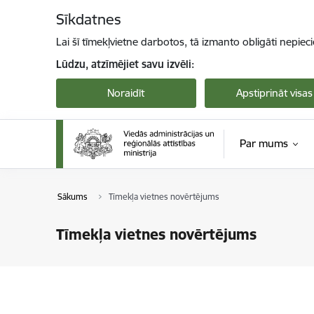
Pāriet uz lapas saturu
Sīkdatnes
Lai šī tīmekļvietne darbotos, tā izmanto obligāti nepiec
Lūdzu, atzīmējiet savu izvēli:
Noraidīt
Apstiprināt visas
Par mums
Sākums
Tīmekļa vietnes novērtējums
Tīmekļa vietnes novērtējums