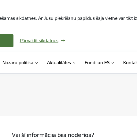
iešamās sīkdatnes. Ar Jūsu piekrišanu papildus šajā vietnē var tikt i
Pārvaldīt sīkdatnes
Nozaru politika
Aktualitātes
Fondi un ES
Kontak
Vai šī informācija bija noderīga?