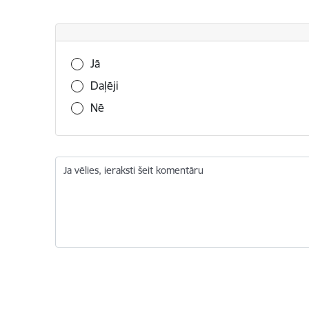
Vai šī informācija bija noderīga?
Jā
Daļēji
Nē
Ja vēlies, ieraksti šeit komentāru