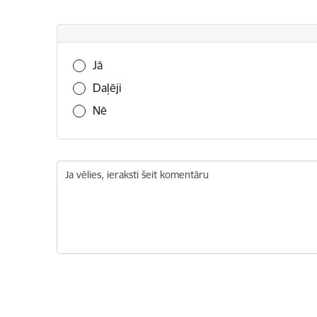
Vai šī informācija bija noderīga?
Jā
Daļēji
Nē
Ja vēlies, ieraksti šeit komentāru