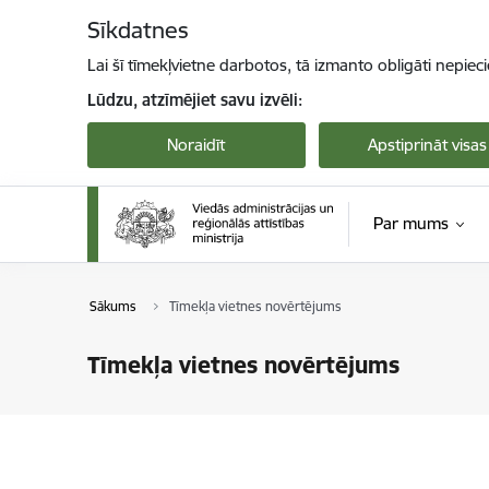
Pāriet uz lapas saturu
Sīkdatnes
Lai šī tīmekļvietne darbotos, tā izmanto obligāti nepiec
Lūdzu, atzīmējiet savu izvēli:
Noraidīt
Apstiprināt visas
Par mums
Sākums
Tīmekļa vietnes novērtējums
Tīmekļa vietnes novērtējums