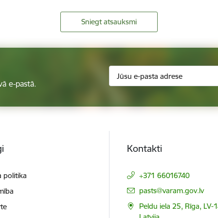
Sniegt atsauksmi
vā e-pastā.
i
Kontakti
 politika
+371 66016740
E-pasts:
pasts@varam.gov.lv
mība
Peldu iela 25, Rīga, LV-
te
Latvija