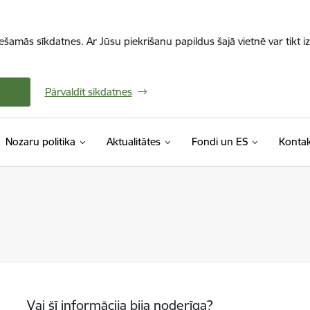
iešamās sīkdatnes. Ar Jūsu piekrišanu papildus šajā vietnē var tikt i
Pārvaldīt sīkdatnes
Nozaru politika
Aktualitātes
Fondi un ES
Kontak
Vai šī informācija bija noderīga?