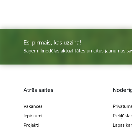
Esi pirmais, kas uzzina!
Saņem iknedēļas aktualitātes un citus jaunumus sa
Kājene
Ātrās saites
Noderīg
Vakances
Privātuma
Iepirkumi
Piekļūsta
Projekti
Lapas kar