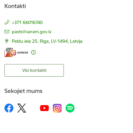
Kontakti
+371 66016740
E-pasts:
pasts@varam.gov.lv
Peldu iela 25, Rīga, LV-1494, Latvija
Visi kontakti
Sekojiet mums