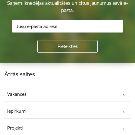
Saņem iknedēļas aktualitātes un citus jaunumus savā e-
pastā.
Kājene
Ātrās saites
Vakances
Iepirkumi
Projekti