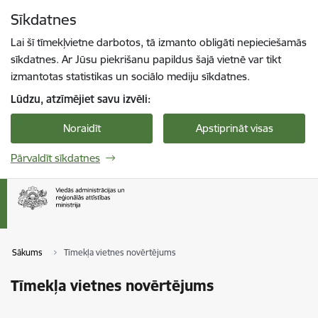
Pāriet uz lapas saturu
Sīkdatnes
Spied
lai meklētu
Enter
Lai šī tīmekļvietne darbotos, tā izmanto obligāti nepieciešamās
sīkdatnes. Ar Jūsu piekrišanu papildus šajā vietnē var tikt
izmantotas statistikas un sociālo mediju sīkdatnes.
Lūdzu, atzīmējiet savu izvēli:
Noraidīt
Apstiprināt visas
Pārvaldīt sīkdatnes
Sākums
Tīmekļa vietnes novērtējums
Tīmekļa vietnes novērtējums