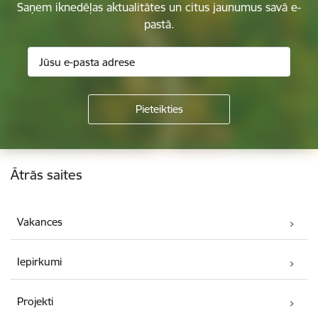
Saņem iknedēļas aktualitātes un citus jaunumus savā e-
pastā.
Kājene
Ātrās saites
Vakances
Iepirkumi
Projekti