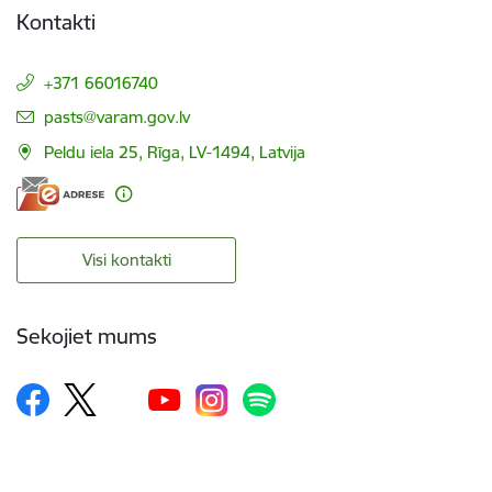
Kontakti
+371 66016740
E-pasts:
pasts@varam.gov.lv
Peldu iela 25, Rīga, LV-1494, Latvija
Visi kontakti
Sekojiet mums