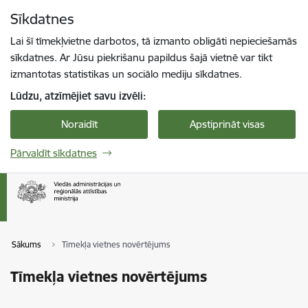
Pāriet uz lapas saturu
Sīkdatnes
Spied
lai meklētu
Enter
Lai šī tīmekļvietne darbotos, tā izmanto obligāti nepieciešamās
sīkdatnes. Ar Jūsu piekrišanu papildus šajā vietnē var tikt
izmantotas statistikas un sociālo mediju sīkdatnes.
Lūdzu, atzīmējiet savu izvēli:
Noraidīt
Apstiprināt visas
Pārvaldīt sīkdatnes
Sākums
Tīmekļa vietnes novērtējums
Tīmekļa vietnes novērtējums