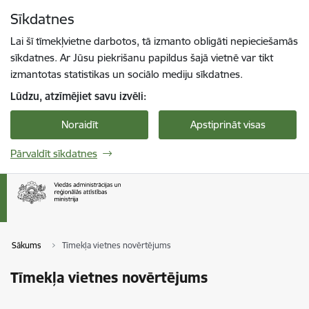
Pāriet uz lapas saturu
Sīkdatnes
Spied
lai meklētu
Enter
Lai šī tīmekļvietne darbotos, tā izmanto obligāti nepieciešamās
sīkdatnes. Ar Jūsu piekrišanu papildus šajā vietnē var tikt
izmantotas statistikas un sociālo mediju sīkdatnes.
Lūdzu, atzīmējiet savu izvēli:
Noraidīt
Apstiprināt visas
Pārvaldīt sīkdatnes
Sākums
Tīmekļa vietnes novērtējums
Tīmekļa vietnes novērtējums