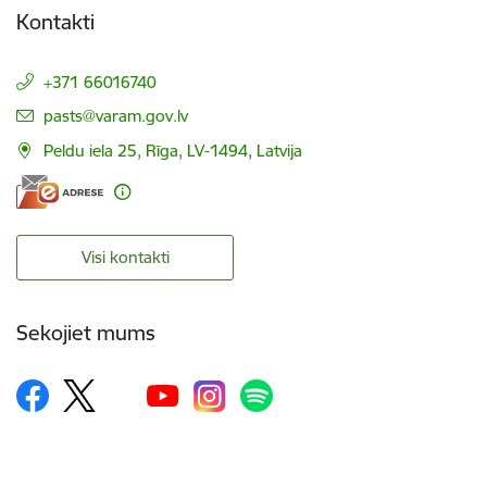
Kontakti
+371 66016740
E-pasts:
pasts@varam.gov.lv
Peldu iela 25, Rīga, LV-1494, Latvija
Visi kontakti
Sekojiet mums