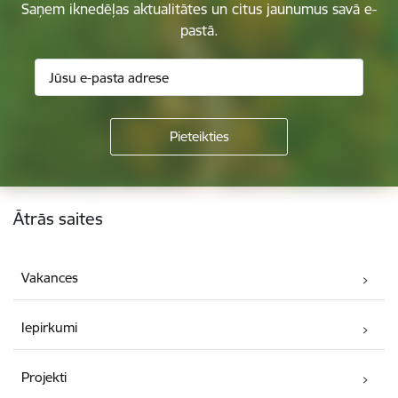
Saņem iknedēļas aktualitātes un citus jaunumus savā e-
pastā.
Kājene
Ātrās saites
Vakances
Iepirkumi
Projekti