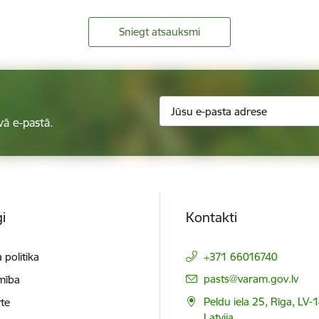
Sniegt atsauksmi
vā e-pastā.
i
Kontakti
 politika
+371 66016740
E-pasts:
pasts@varam.gov.lv
mība
Peldu iela 25, Rīga, LV-
te
Latvija