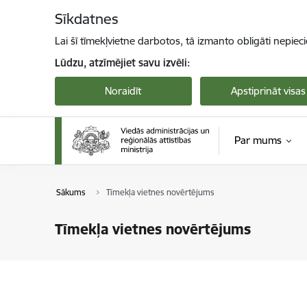
Pāriet uz lapas saturu
Sīkdatnes
Lai šī tīmekļvietne darbotos, tā izmanto obligāti nepiec
Lūdzu, atzīmējiet savu izvēli:
Noraidīt
Apstiprināt visas
Par mums
Sākums
Tīmekļa vietnes novērtējums
Tīmekļa vietnes novērtējums