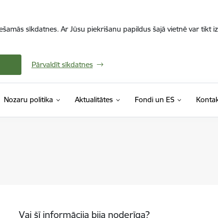
iešamās sīkdatnes. Ar Jūsu piekrišanu papildus šajā vietnē var tikt i
Pārvaldīt sīkdatnes
Nozaru politika
Aktualitātes
Fondi un ES
Kontak
Vai šī informācija bija noderīga?