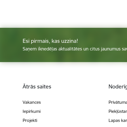
Esi pirmais, kas uzzina!
Saņem iknedēļas aktualitātes un citus jaunumus sa
Kājene
Ātrās saites
Noderīg
Vakances
Privātuma
Iepirkumi
Piekļūsta
Projekti
Lapas kar