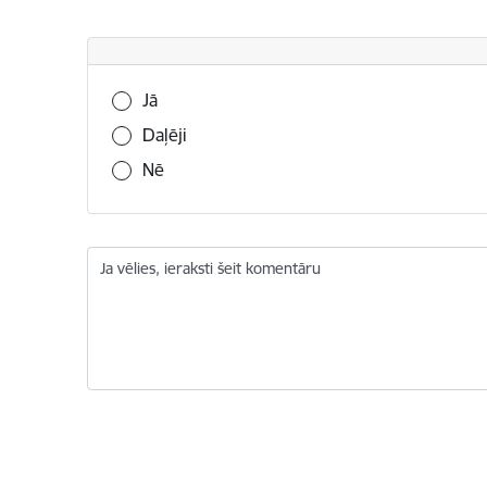
Vai šī informācija bija noderīga?
Jā
Daļēji
Nē
Ja vēlies, ieraksti šeit komentāru