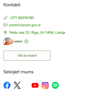
Kontakti
+371 66016740
E-pasts:
pasts@varam.gov.lv
Peldu iela 25, Rīga, LV-1494, Latvija
Visi kontakti
Sekojiet mums