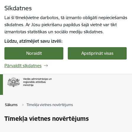
Pāriet uz lapas saturu
Sīkdatnes
Spied
lai meklētu
Enter
Lai šī tīmekļvietne darbotos, tā izmanto obligāti nepieciešamās
sīkdatnes. Ar Jūsu piekrišanu papildus šajā vietnē var tikt
izmantotas statistikas un sociālo mediju sīkdatnes.
Lūdzu, atzīmējiet savu izvēli:
Noraidīt
Apstiprināt visas
Pārvaldīt sīkdatnes
Sākums
Tīmekļa vietnes novērtējums
Tīmekļa vietnes novērtējums