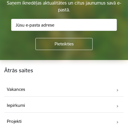
Saņem iknedēļas aktualitātes un citus jaunumus savā e-
pastā.
Kājene
Ātrās saites
Vakances
Iepirkumi
Projekti