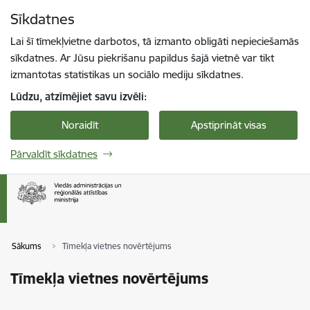
Pāriet uz lapas saturu
Sīkdatnes
Spied
lai meklētu
Enter
Lai šī tīmekļvietne darbotos, tā izmanto obligāti nepieciešamās
sīkdatnes. Ar Jūsu piekrišanu papildus šajā vietnē var tikt
izmantotas statistikas un sociālo mediju sīkdatnes.
Lūdzu, atzīmējiet savu izvēli:
Noraidīt
Apstiprināt visas
Pārvaldīt sīkdatnes
Sākums
Tīmekļa vietnes novērtējums
Tīmekļa vietnes novērtējums