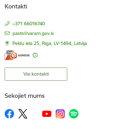
Kontakti
+371 66016740
E-pasts:
pasts@varam.gov.lv
Peldu iela 25, Rīga, LV-1494, Latvija
Visi kontakti
Sekojiet mums