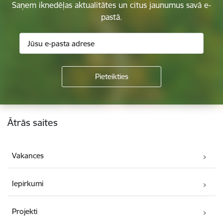
Saņem iknedēļas aktualitātes un citus jaunumus savā e-
pastā.
Kājene
Ātrās saites
Vakances
Iepirkumi
Projekti