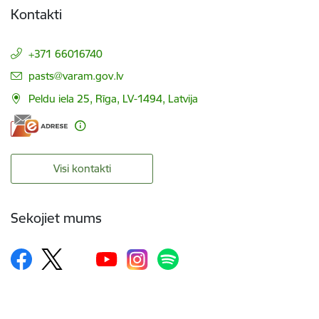
Kontakti
+371 66016740
E-pasts:
pasts@varam.gov.lv
Peldu iela 25, Rīga, LV-1494, Latvija
Visi kontakti
Sekojiet mums