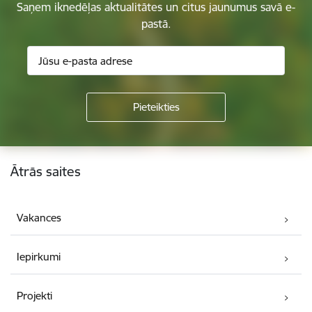
Saņem iknedēļas aktualitātes un citus jaunumus savā e-
pastā.
Kājene
Ātrās saites
Vakances
Iepirkumi
Projekti