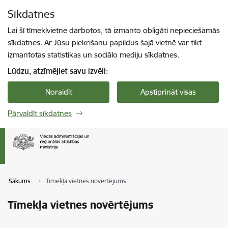
Pāriet uz lapas saturu
Sīkdatnes
Spied
lai meklētu
Enter
Lai šī tīmekļvietne darbotos, tā izmanto obligāti nepieciešamās
sīkdatnes. Ar Jūsu piekrišanu papildus šajā vietnē var tikt
izmantotas statistikas un sociālo mediju sīkdatnes.
Lūdzu, atzīmējiet savu izvēli:
Noraidīt
Apstiprināt visas
Pārvaldīt sīkdatnes
Sākums
Tīmekļa vietnes novērtējums
Tīmekļa vietnes novērtējums