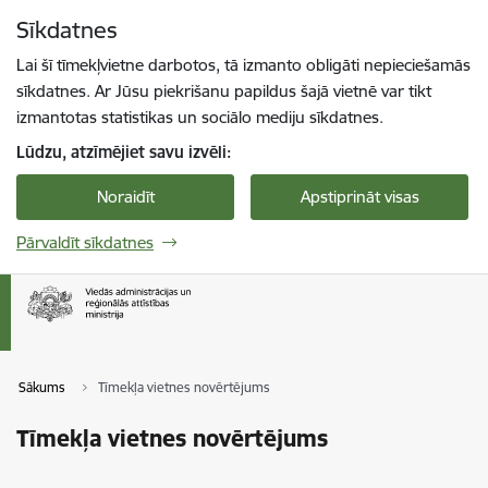
Pāriet uz lapas saturu
Sīkdatnes
Spied
lai meklētu
Enter
Lai šī tīmekļvietne darbotos, tā izmanto obligāti nepieciešamās
sīkdatnes. Ar Jūsu piekrišanu papildus šajā vietnē var tikt
izmantotas statistikas un sociālo mediju sīkdatnes.
Lūdzu, atzīmējiet savu izvēli:
Noraidīt
Apstiprināt visas
Pārvaldīt sīkdatnes
Sākums
Tīmekļa vietnes novērtējums
Tīmekļa vietnes novērtējums