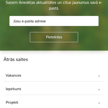
Saņem iknedēļas aktualitātes un citus jaunumus savā e-
pastā.
Kājene
Ātrās saites
Vakances
Iepirkumi
Projekti