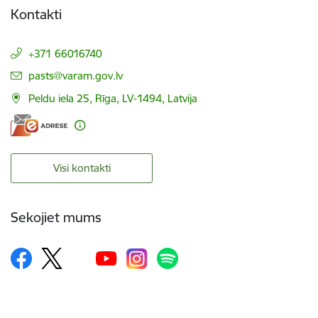
Kontakti
+371 66016740
E-pasts:
pasts@varam.gov.lv
Peldu iela 25, Rīga, LV-1494, Latvija
Visi kontakti
Sekojiet mums