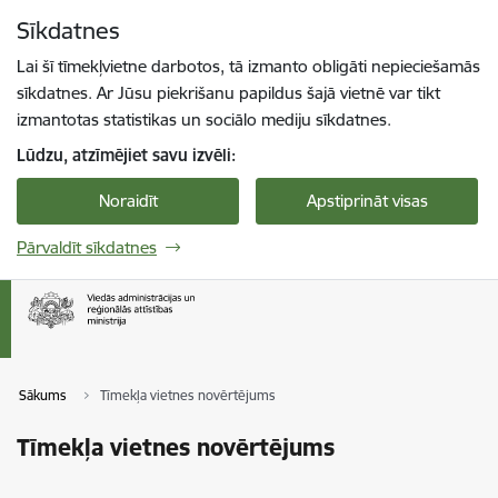
Pāriet uz lapas saturu
Sīkdatnes
Spied
lai meklētu
Enter
Lai šī tīmekļvietne darbotos, tā izmanto obligāti nepieciešamās
sīkdatnes. Ar Jūsu piekrišanu papildus šajā vietnē var tikt
izmantotas statistikas un sociālo mediju sīkdatnes.
Lūdzu, atzīmējiet savu izvēli:
Noraidīt
Apstiprināt visas
Pārvaldīt sīkdatnes
Sākums
Tīmekļa vietnes novērtējums
Tīmekļa vietnes novērtējums