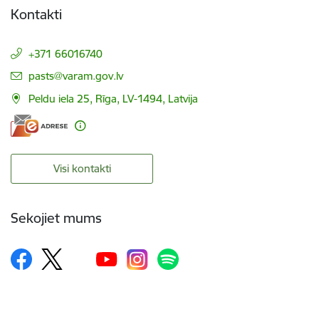
Kontakti
+371 66016740
E-pasts:
pasts@varam.gov.lv
Peldu iela 25, Rīga, LV-1494, Latvija
Visi kontakti
Sekojiet mums