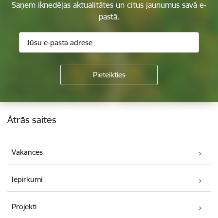
Saņem iknedēļas aktualitātes un citus jaunumus savā e-
pastā.
Kājene
Ātrās saites
Vakances
Iepirkumi
Projekti