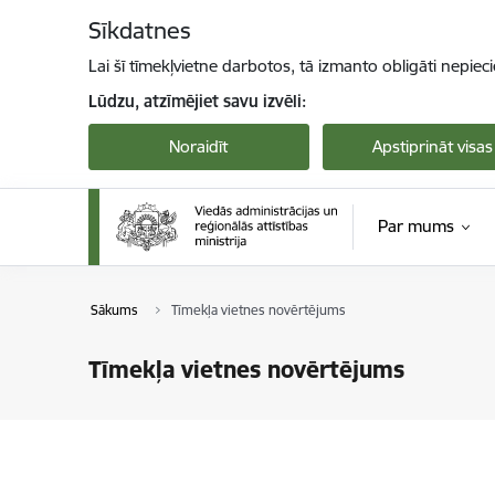
Pāriet uz lapas saturu
Sīkdatnes
Lai šī tīmekļvietne darbotos, tā izmanto obligāti nepiec
Lūdzu, atzīmējiet savu izvēli:
Noraidīt
Apstiprināt visas
Par mums
Sākums
Tīmekļa vietnes novērtējums
Tīmekļa vietnes novērtējums