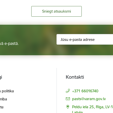
Sniegt atsauksmi
vā e-pastā.
i
Kontakti
 politika
+371 66016740
E-pasts:
pasts@varam.gov.lv
mība
Peldu iela 25, Rīga, LV-
te
Latvija