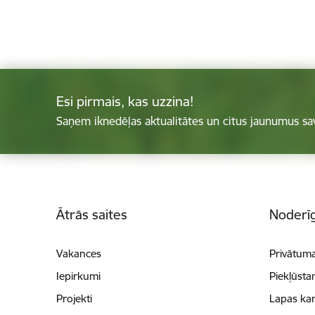
Esi pirmais, kas uzzina!
Saņem iknedēļas aktualitātes un citus jaunumus sa
Kājene
Ātrās saites
Noderīg
Vakances
Privātuma
Iepirkumi
Piekļūsta
Projekti
Lapas kar