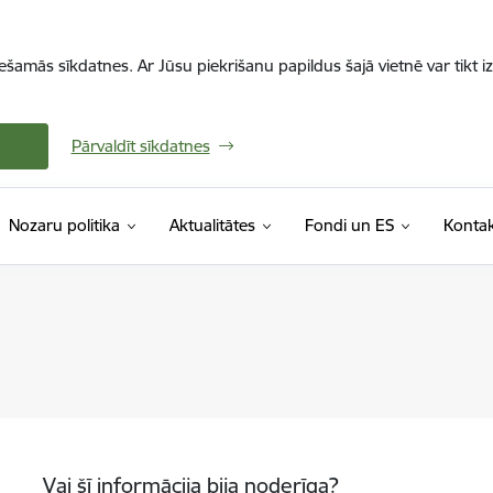
iešamās sīkdatnes. Ar Jūsu piekrišanu papildus šajā vietnē var tikt i
Pārvaldīt sīkdatnes
Nozaru politika
Aktualitātes
Fondi un ES
Kontak
Vai šī informācija bija noderīga?