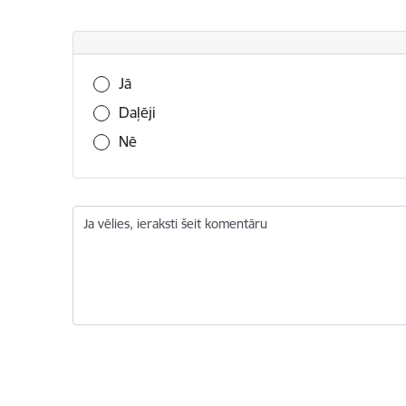
Vai šī informācija bija noderīga?
Jā
Daļēji
Nē
Ja vēlies, ieraksti šeit komentāru