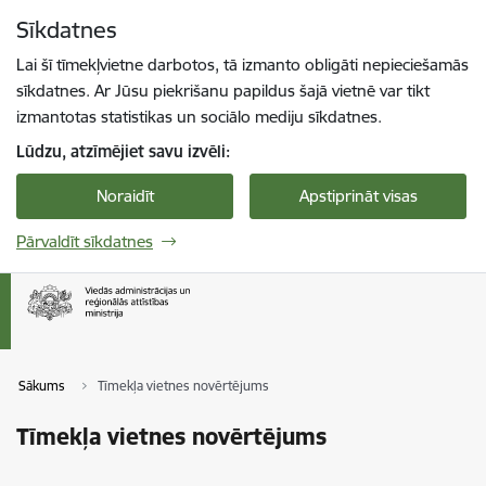
Pāriet uz lapas saturu
Sīkdatnes
Spied
lai meklētu
Enter
Lai šī tīmekļvietne darbotos, tā izmanto obligāti nepieciešamās
sīkdatnes. Ar Jūsu piekrišanu papildus šajā vietnē var tikt
izmantotas statistikas un sociālo mediju sīkdatnes.
Lūdzu, atzīmējiet savu izvēli:
Noraidīt
Apstiprināt visas
Pārvaldīt sīkdatnes
Sākums
Tīmekļa vietnes novērtējums
Tīmekļa vietnes novērtējums