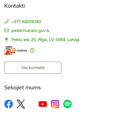
Kontakti
+371 66016740
E-pasts:
pasts@varam.gov.lv
Peldu iela 25, Rīga, LV-1494, Latvija
Visi kontakti
Sekojiet mums