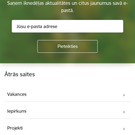
Saņem iknedēļas aktualitātes un citus jaunumus savā e-
pastā.
Kājene
Ātrās saites
Vakances
Iepirkumi
Projekti