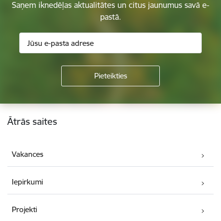
Saņem iknedēļas aktualitātes un citus jaunumus savā e-
pastā.
Kājene
Ātrās saites
Vakances
Iepirkumi
Projekti