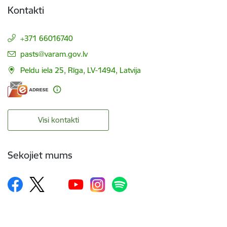
Kontakti
+371 66016740
E-pasts:
pasts@varam.gov.lv
Peldu iela 25, Rīga, LV-1494, Latvija
Visi kontakti
Sekojiet mums