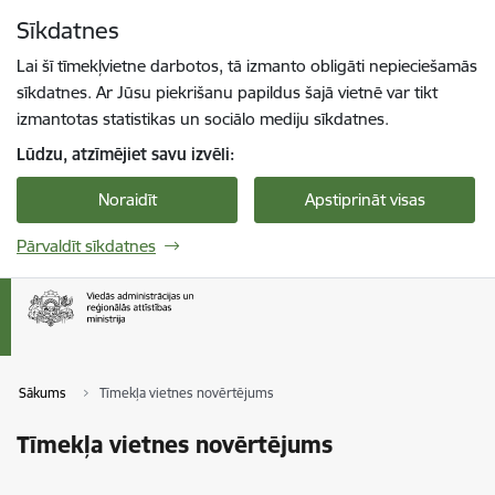
Pāriet uz lapas saturu
Sīkdatnes
Spied
lai meklētu
Enter
Lai šī tīmekļvietne darbotos, tā izmanto obligāti nepieciešamās
sīkdatnes. Ar Jūsu piekrišanu papildus šajā vietnē var tikt
izmantotas statistikas un sociālo mediju sīkdatnes.
Lūdzu, atzīmējiet savu izvēli:
Noraidīt
Apstiprināt visas
Pārvaldīt sīkdatnes
Sākums
Tīmekļa vietnes novērtējums
Tīmekļa vietnes novērtējums