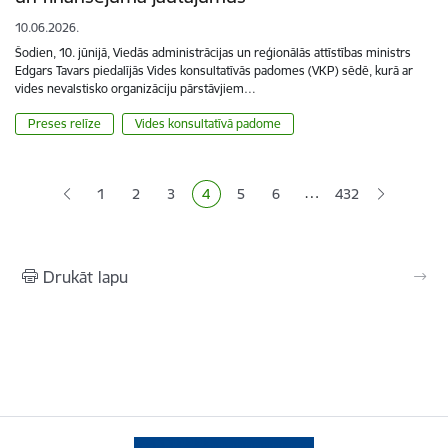
10.06.2026.
Šodien, 10. jūnijā, Viedās administrācijas un reģionālās attīstības ministrs
Edgars Tavars piedalījās Vides konsultatīvās padomes (VKP) sēdē, kurā ar
vides nevalstisko organizāciju pārstāvjiem…
Preses relīze
Vides konsultatīvā padome
Lapošana
…
1
2
3
4
5
6
432
Lapa
Lapa
Lapa
Pašreizējā lapa
Lapa
Lapa
Drukāt lapu