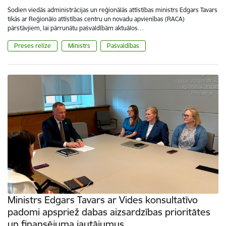
Šodien viedās administrācijas un reģionālās attīstības ministrs Edgars Tavars
tikās ar Reģionālo attīstības centru un novadu apvienības (RACA)
pārstāvjiem, lai pārrunātu pašvaldībām aktuālos…
Preses relīze
Ministrs
Pašvaldības
Ministrs Edgars Tavars ar Vides konsultatīvo
padomi apspriež dabas aizsardzības prioritātes
un finansējuma jautājumus