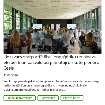
Līdzsvars starp attīstību, enerģētiku un ainavu –
eksperti un pašvaldību plānotāji diskutē plenērā
Cēsīs
17.06.2026.
Vienlīdzīga pamata pakalpojumu pieejamība reģionos, kā arī līdzsvars starp
teritoriju attīstību un ainavu saglabāšanu ir vieni no nozīmīgākajiem
izaicinājumiem mūsdienu teritorijas plānošanā…
Fondi un investīcijas
Pašvaldības
Preses relīze