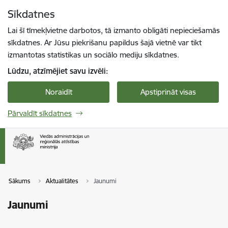
Pāriet uz lapas saturu
Sīkdatnes
Spied
lai meklētu
Enter
Lai šī tīmekļvietne darbotos, tā izmanto obligāti nepieciešamās
sīkdatnes. Ar Jūsu piekrišanu papildus šajā vietnē var tikt
izmantotas statistikas un sociālo mediju sīkdatnes.
Lūdzu, atzīmējiet savu izvēli:
Noraidīt
Apstiprināt visas
Pārvaldīt sīkdatnes
Sākums
Aktualitātes
Jaunumi
Jaunumi