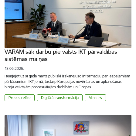
VARAM sāk darbu pie valsts IKT pārvaldības
sistēmas maiņas
18.06.2026.
Reaģējot uz šī gada martā publiski izskanējušo informāciju par iespējamiem
pārkāpumiem IKT jomā, tostarp Korupcijas novēršanas un apkarošanas
biroja veiktajām procesuālajām darbībām un Eiropas…
Preses relīze
Digitālā transformācija
Ministrs