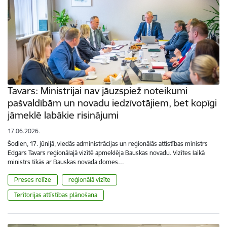
Tavars: Ministrijai nav jāuzspiež noteikumi
pašvaldībām un novadu iedzīvotājiem, bet kopīgi
jāmeklē labākie risinājumi
17.06.2026.
Šodien, 17. jūnijā, viedās administrācijas un reģionālās attīstības ministrs
Edgars Tavars reģionālajā vizītē apmeklēja Bauskas novadu. Vizītes laikā
ministrs tikās ar Bauskas novada domes…
Preses relīze
reģionālā vizīte
Teritorijas attīstības plānošana