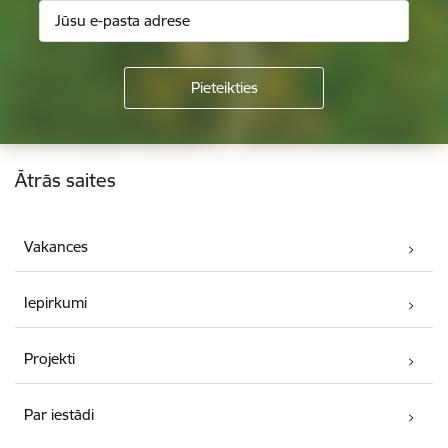
Kājene
Ātrās saites
Vakances
Iepirkumi
Projekti
Par iestādi