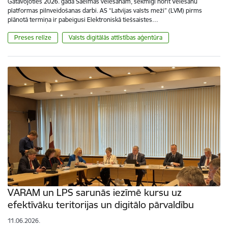
Gatavojoties 2026. gada Saeimas vēlēšanām, sekmīgi norit Vēlēšanu
platformas pilnveidošanas darbi. AS “Latvijas valsts meži” (LVM) pirms
plānotā termiņa ir pabeigusi Elektroniskā tiešsaistes…
Preses relīze
Valsts digitālās attīstības aģentūra
VARAM un LPS sarunās iezīmē kursu uz
efektīvāku teritorijas un digitālo pārvaldību
11.06.2026.