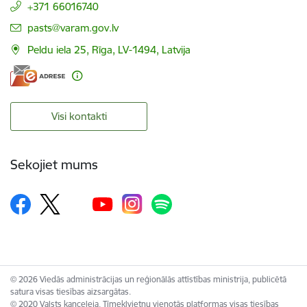
+371 66016740
E-pasts:
pasts@varam.gov.lv
Peldu iela 25, Rīga, LV-1494, Latvija
Visi kontakti
Sekojiet mums
© 2026 Viedās administrācijas un reģionālās attīstības ministrija, publicētā
satura visas tiesības aizsargātas.
© 2020 Valsts kanceleja, Tīmekļvietņu vienotās platformas visas tiesības