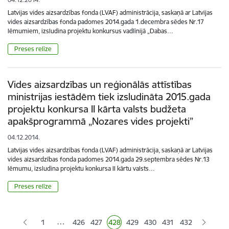
Latvijas vides aizsardzības fonda (LVAF) administrācija, saskaņā ar Latvijas
vides aizsardzības fonda padomes 2014.gada 1.decembra sēdes Nr.17
lēmumiem, izsludina projektu konkursus vadlīnijā „Dabas…
Preses relīze
Vides aizsardzības un reģionālās attīstības
ministrijas iestādēm tiek izsludināta 2015.gada
projektu konkursa II kārta valsts budžeta
apakšprogrammā „Nozares vides projekti”
04.12.2014.
Latvijas vides aizsardzības fonda (LVAF) administrācija, saskaņā ar Latvijas
vides aizsardzības fonda padomes 2014.gada 29.septembra sēdes Nr.13
lēmumu, izsludina projektu konkursa II kārtu valsts…
Preses relīze
Lapošana
…
1
426
427
428
429
430
431
432
Lapa
Lapa
Pašreizējā lapa
Lapa
Lapa
Lapa