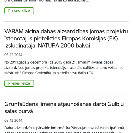
plānošanas perioda informācijas un komunikācijas…
Preses relīze
VARAM aicina dabas aizsardzības jomas projektu
īstenotājus pieteikties Eiropas Komisijas (EK)
izsludinātajai NATURA 2000 balvai
05.12.2014.
No 2014.gada 2.decembra līdz 2015.gada 21.janvārim ikviens dabas
aizsardzības jomas projekta īstenotājs ir aicināts dalīties ar savu veiksmes
stāstu visā Eiropas Savienībā un pieteikt savu dalību EK…
Preses relīze
Gruntsūdens līmeņa atjaunošanas darbi Gulbju
salas purvā
05.12.2014.
Dabas aizsardzības pārvalde informē, ka Pārgaujas novadā valsts īpašumā,