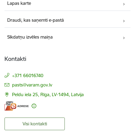
Lapas karte
Draudi, kas saņemti e-pastā
Sīkdatņu izvēles maiņa
Kontakti
+371 66016740
E-pasts:
pasts@varam.gov.lv
Peldu iela 25, Rīga, LV-1494, Latvija
Visi kontakti