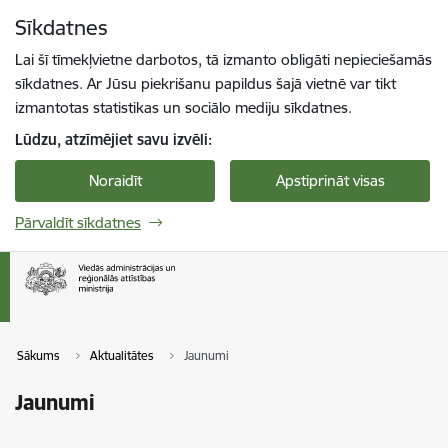
Pāriet uz lapas saturu
Sīkdatnes
Spied
lai meklētu
Enter
Lai šī tīmekļvietne darbotos, tā izmanto obligāti nepieciešamās
sīkdatnes. Ar Jūsu piekrišanu papildus šajā vietnē var tikt
izmantotas statistikas un sociālo mediju sīkdatnes.
Lūdzu, atzīmējiet savu izvēli:
Noraidīt
Apstiprināt visas
Pārvaldīt sīkdatnes
Sākums
Aktualitātes
Jaunumi
Jaunumi