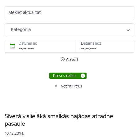
Meklēt aktualitāti
Kategorija
Datums no
Datums līdz
Aizvērt
Preses relīze
Notīrīt filtrus
Sīverā vislielākā smalkās najādas atradne
pasaulē
10.12.2014.