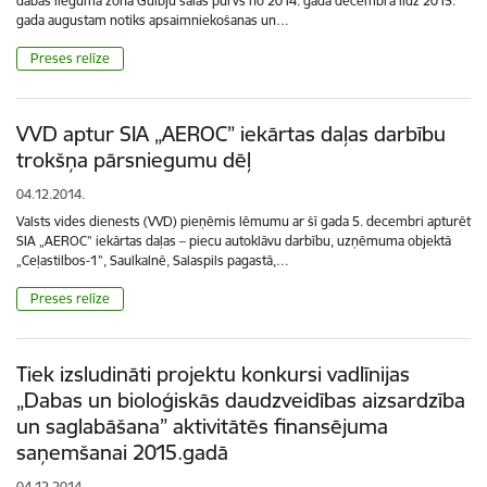
dabas lieguma zonā Gulbju salas purvs no 2014. gada decembra līdz 2015.
gada augustam notiks apsaimniekošanas un…
Preses relīze
VVD aptur SIA „AEROC” iekārtas daļas darbību
trokšņa pārsniegumu dēļ
04.12.2014.
Valsts vides dienests (VVD) pieņēmis lēmumu ar šī gada 5. decembri apturēt
SIA „AEROC” iekārtas daļas – piecu autoklāvu darbību, uzņēmuma objektā
„Ceļastilbos-1”, Saulkalnē, Salaspils pagastā,…
Preses relīze
Tiek izsludināti projektu konkursi vadlīnijas
„Dabas un bioloģiskās daudzveidības aizsardzība
un saglabāšana” aktivitātēs finansējuma
saņemšanai 2015.gadā
04.12.2014.