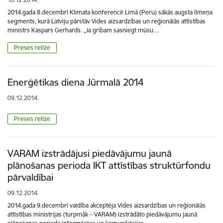
2014.gada 8.decembrī Klimata konferencē Limā (Peru) sākās augsta līmeņa
segments, kurā Latviju pārstāv Vides aizsardzības un reģionālās attīstības
ministrs Kaspars Gerhards. „Ja gribam sasniegt mūsu…
Preses relīze
Enerģētikas diena Jūrmalā 2014
09.12.2014.
Preses relīze
VARAM izstrādājusi piedāvājumu jaunā
plānošanas perioda IKT attīstības struktūrfondu
pārvaldībai
09.12.2014.
2014.gada 9.decembrī valdība akceptēja Vides aizsardzības un reģionālās
attīstības ministrijas (turpmāk – VARAM) izstrādāto piedāvājumu jaunā