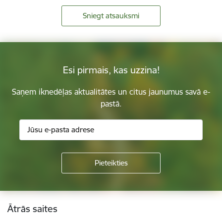
Sniegt atsauksmi
Esi pirmais, kas uzzina!
Saņem iknedēļas aktualitātes un citus jaunumus savā e-
pastā.
Kājene
Ātrās saites