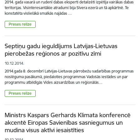
2014. gada vasarā un rudenī dabas eksperti detalizēti izpētīja vairākas dabas
teritorijas. Visinteresantākie atradumi bija Sīvera ezerā un tā apkārtnē. Te
konstatēta vislielākā smalkās najādas …
Preses relīze
Septiņu gadu ieguldījums Latvijas-Lietuvas
pierobežas reģionos ar pozitīvu zīmi
10.12.2014.
2014.gada 8. decembrī Latvijas-Lietuvas pārrobežu sadarbības programmas
noslēguma pasākumā, piedaloties programmas Vadošās iestādes un par
programmu atbildīgās Vides aizsardzības un reģionālās…
Preses relīze
Ministrs Kaspars Gerhards Klimata konferencē
akcentē Eiropas Savienības sasniegumus un
mudina visus aktīvi iesaistīties
10.12.2014.