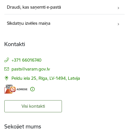
Draudi, kas saņemti e-pastā
Sīkdatņu izvēles maiņa
Kontakti
+371 66016740
E-pasts:
pasts@varam.gov.lv
Peldu iela 25, Rīga, LV-1494, Latvija
Visi kontakti
Sekojiet mums