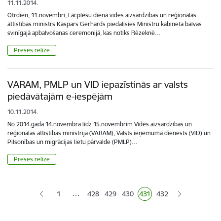
11.11.2014.
Otrdien, 11.novembrī, Lāčplēšu dienā vides aizsardzības un reģionālās
attīstības ministrs Kaspars Gerhards piedalīsies Ministru kabineta balvas
svinīgajā apbalvošanas ceremonijā, kas notiks Rēzeknē…
Preses relīze
VARAM, PMLP un VID iepazīstinās ar valsts
piedāvātajām e-iespējām
10.11.2014.
No 2014.gada 14.novembra līdz 15.novembrim Vides aizsardzības un
reģionālās attīstības ministrija (VARAM), Valsts ieņēmuma dienests (VID) un
Pilsonības un migrācijas lietu pārvalde (PMLP)…
Preses relīze
Lapošana
…
1
428
429
430
431
432
Lapa
Lapa
Lapa
Pašreizējā lapa
Lapa