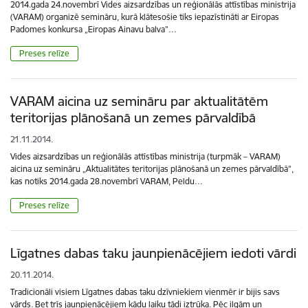
2014.gada 24.novembrī Vides aizsardzības un reģionālās attīstības ministrija
(VARAM) organizē semināru, kurā klātesošie tiks iepazīstināti ar Eiropas
Padomes konkursa „Eiropas Ainavu balva”…
Preses relīze
VARAM aicina uz semināru par aktualitātēm
teritorijas plānošanā un zemes pārvaldībā
21.11.2014.
Vides aizsardzības un reģionālās attīstības ministrija (turpmāk – VARAM)
aicina uz semināru „Aktualitātes teritorijas plānošanā un zemes pārvaldībā”,
kas notiks 2014.gada 28.novembrī VARAM, Peldu…
Preses relīze
Līgatnes dabas taku jaunpienācējiem iedoti vārdi
20.11.2014.
Tradicionāli visiem Līgatnes dabas taku dzīvniekiem vienmēr ir bijis savs
vārds. Bet trīs jaunpienācējiem kādu laiku tādi iztrūka. Pēc ilgām un