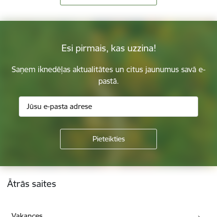
Esi pirmais, kas uzzina!
Saņem iknedēļas aktualitātes un citus jaunumus savā e-
pastā.
Kājene
Ātrās saites
Vakances