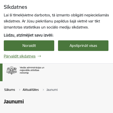
Pāriet uz lapas saturu
Sīkdatnes
Spied
lai meklētu
Enter
Lai šī tīmekļvietne darbotos, tā izmanto obligāti nepieciešamās
sīkdatnes. Ar Jūsu piekrišanu papildus šajā vietnē var tikt
izmantotas statistikas un sociālo mediju sīkdatnes.
Lūdzu, atzīmējiet savu izvēli:
Noraidīt
Apstiprināt visas
Pārvaldīt sīkdatnes
Sākums
Aktualitātes
Jaunumi
Jaunumi