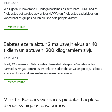
14.11.2014.
2014.gada 21.novembrī Dundagā norisināsies seminārs, kurā Latvijas
Piekrastes pašvaldību apvienības (LPPA) un Piekrastes sadarbības un
koordinācijas grupas dalībnieki spriedīs par piekrastes…
Preses relīze
Babītes ezerā aiztur 2 maluzvejniekus ar 40
tīkliem un aptuveni 200 kilogramiem zivju
12.11.2014.
Šorīt, 12. novembrī, Valsts vides dienesta Lielrīgas reģionālās vides
pārvaldes zvejas kontroles inspektori sadarbībā ar Valsts policiju Babītes
ezerā aizturējuši divus maluzvejniekus, kuri ezerā…
Preses relīze
Ministrs Kaspars Gerhards piedalās Lāčplēša
dienas svinīgajos pasākumos