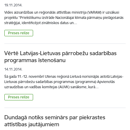
19.11.2014.
Vides aizsardzības un reģionālās attīstības ministrija (VARAM) ir uzsākusi
projektu “Priekšlikumu izstrāde Nacionālajai klimata pārmaiņu pielāgošanās
stratēģijai, identificējot zinātniskos datus un…
Preses relīze
Vērtē Latvijas-Lietuvas pārrobežu sadarbības
programmas īstenošanu
14.11.2014.
Šā gada 11.-12. novembrī Utenas reģionā Lietuvā norisinājās astotā Latvijas-
Lietuvas pārrobežu sadarbības programmas (programma) Apvienotās
uzraudzības un vadības komitejas (AUVK) sanāksme, kurā…
Preses relīze
Dundagā notiks seminārs par piekrastes
attīstības jautājumiem