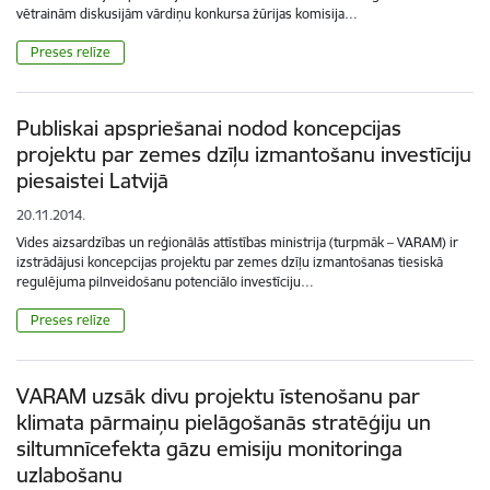
vētrainām diskusijām vārdiņu konkursa žūrijas komisija…
Preses relīze
Publiskai apspriešanai nodod koncepcijas
projektu par zemes dzīļu izmantošanu investīciju
piesaistei Latvijā
20.11.2014.
Vides aizsardzības un reģionālās attīstības ministrija (turpmāk – VARAM) ir
izstrādājusi koncepcijas projektu par zemes dzīļu izmantošanas tiesiskā
regulējuma pilnveidošanu potenciālo investīciju…
Preses relīze
VARAM uzsāk divu projektu īstenošanu par
klimata pārmaiņu pielāgošanās stratēģiju un
siltumnīcefekta gāzu emisiju monitoringa
uzlabošanu