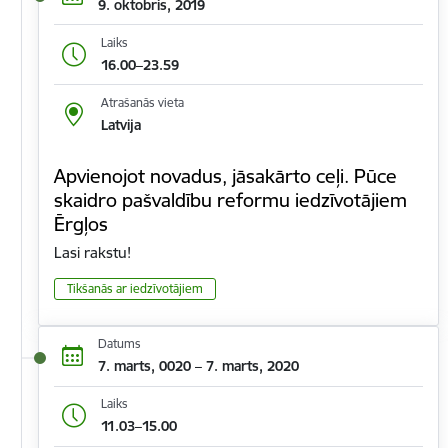
9. oktobris, 2019
Laiks
16.00–23.59
Atrašanās vieta
Latvija
Apvienojot novadus, jāsakārto ceļi. Pūce
skaidro pašvaldību reformu iedzīvotājiem
Ērgļos
Lasi rakstu!
Tikšanās ar iedzīvotājiem
Datums
7. marts, 0020 – 7. marts, 2020
Laiks
11.03–15.00