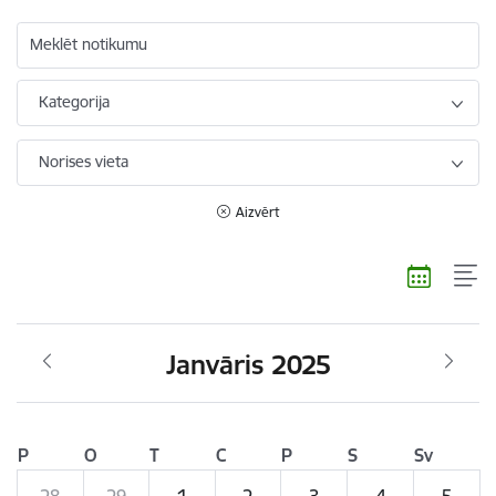
Meklēt notikumu
Kategorija
Norises vieta
Aizvērt
Janvāris 2025
P
O
T
C
P
S
Sv
28
29
1
2
3
4
5