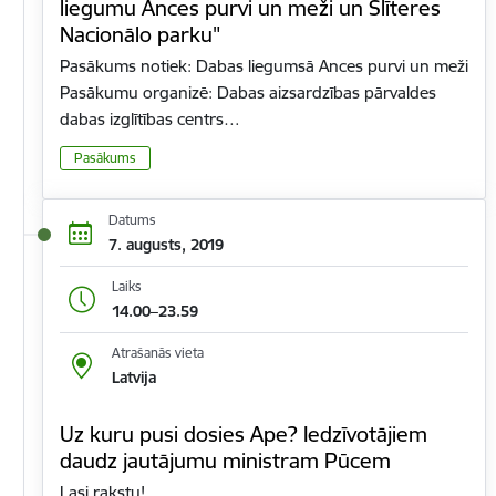
liegumu Ances purvi un meži un Slīteres
Nacionālo parku"
Pasākums notiek: Dabas liegumsā Ances purvi un meži
Pasākumu organizē: Dabas aizsardzības pārvaldes
dabas izglītības centrs…
Pasākums
Datums
7. augusts, 2019
Laiks
14.00–23.59
Atrašanās vieta
Latvija
Uz kuru pusi dosies Ape? Iedzīvotājiem
daudz jautājumu ministram Pūcem
Lasi rakstu!