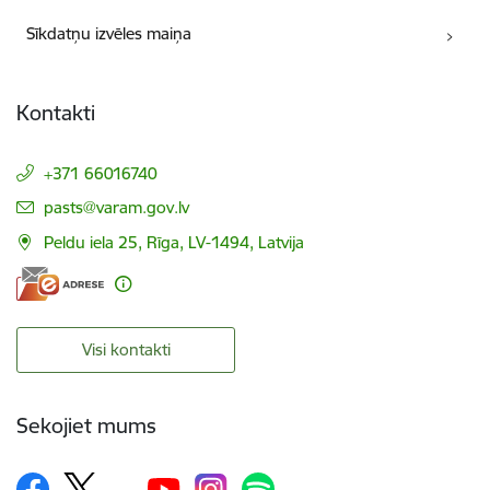
Sīkdatņu izvēles maiņa
Kontakti
+371 66016740
E-pasts:
pasts@varam.gov.lv
Peldu iela 25, Rīga, LV-1494, Latvija
Visi kontakti
Sekojiet mums