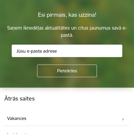
Esi pirmais, kas uzzina!
Saņem iknedēļas aktualitātes un citus jaunumus savā e-
pastā.
Kājene
Ātrās saites
Vakances