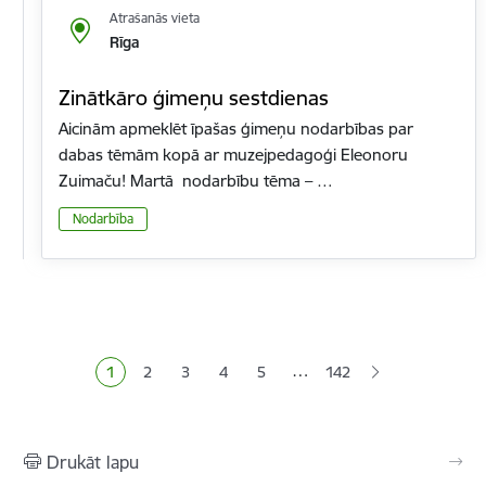
Atrašanās vieta
Rīga
Zinātkāro ģimeņu sestdienas
Aicinām apmeklēt īpašas ģimeņu nodarbības par
dabas tēmām kopā ar muzejpedagoģi Eleonoru
Zuimaču! Martā nodarbību tēma – …
Nodarbība
Lapošana
…
1
2
3
4
5
142
Pašreizējā lapa
Lapa
Lapa
Lapa
Lapa
Drukāt lapu