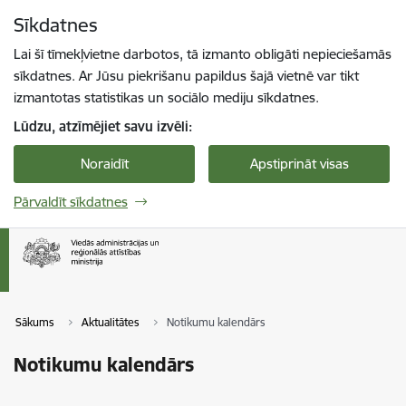
Pāriet uz lapas saturu
Sīkdatnes
Spied
lai meklētu
Enter
Lai šī tīmekļvietne darbotos, tā izmanto obligāti nepieciešamās
sīkdatnes. Ar Jūsu piekrišanu papildus šajā vietnē var tikt
izmantotas statistikas un sociālo mediju sīkdatnes.
Lūdzu, atzīmējiet savu izvēli:
Noraidīt
Apstiprināt visas
Pārvaldīt sīkdatnes
Sākums
Aktualitātes
Notikumu kalendārs
Notikumu kalendārs