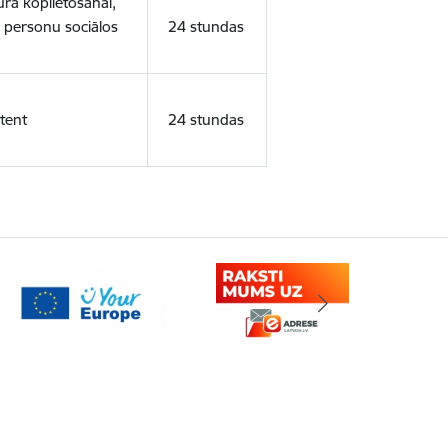
ura koplietošanai,
o personu sociālos
24 stundas
tent
24 stundas