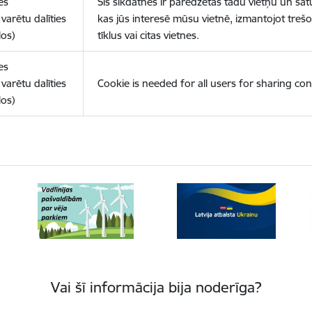
es
Šīs sīkdatnes ir paredzētas tādu vietņu un sat
varētu dalīties
kas jūs interesē mūsu vietnē, izmantojot treš
los)
tīklus vai citas vietnes.
es
varētu dalīties
Cookie is needed for all users for sharing con
los)
Vai šī informācija bija noderīga?