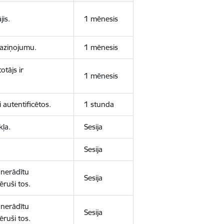
jis.
1 mēnesis
 paziņojumu.
1 mēnesis
otājs ir
1 mēnesis
 autentificētos.
1 stunda
kļa.
Sesija
Sesija
 nerādītu
Sesija
ēruši tos.
 nerādītu
Sesija
ēruši tos.