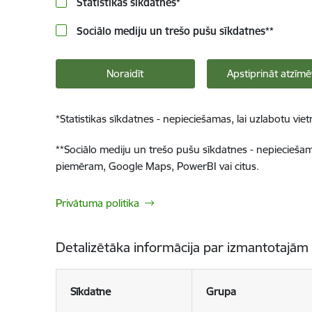
Statistikas sīkdatnes
*
Sociālo mediju un trešo pušu sīkdatnes
**
Noraidīt
Apstiprināt atzīmē
*
Statistikas sīkdatnes - nepieciešamas, lai uzlabotu v
**
Sociālo mediju un trešo pušu sīkdatnes - nepieciešamas
piemēram, Google Maps, PowerBI vai citus.
Privātuma politika
Detalizētāka informācija par izmantotajām
Sīkdatne
Grupa