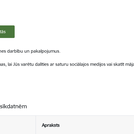
tās
ietnes darbību un pakalpojumus.
, lai Jūs varētu dalīties ar saturu sociālajos medijos vai skatīt mā
 sīkdatnēm
Apraksts