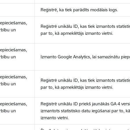
Reģistrē, ka tiek parādīts modālais logs.
nepieciešamas,
Reģistrē unikālu ID, kas tiek izmantots statist
arbību un
par to, kā apmeklētājs izmanto vietni.
nepieciešamas,
arbību un
Izmanto Google Analytics, lai samazinātu piep
nepieciešamas,
Reģistrē unikālu ID, kas tiek izmantots statist
arbību un
par to, kā apmeklētājs izmanto vietni.
nepieciešamas,
Reģistrē unikālu ID priekš jaunākās GA 4 versij
arbību un
izmantots statistisko datu iegūšanai par to, k
izmanto vietni.