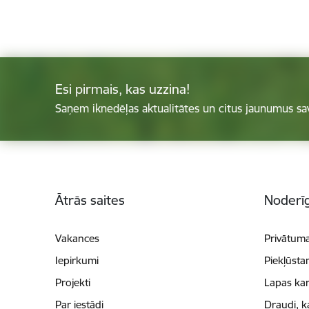
Esi pirmais, kas uzzina!
Saņem iknedēļas aktualitātes un citus jaunumus sa
Kājene
Ātrās saites
Noderīg
Vakances
Privātuma
Iepirkumi
Piekļūsta
Projekti
Lapas kar
Par iestādi
Draudi, k