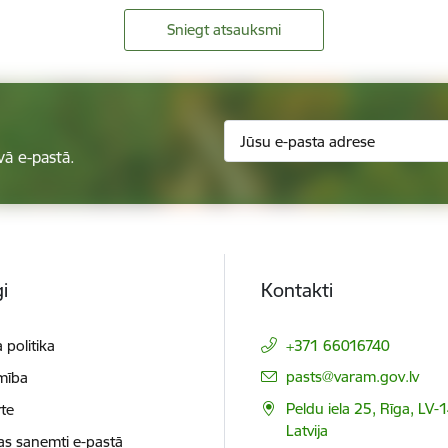
Sniegt atsauksmi
vā e-pastā.
i
Kontakti
 politika
+371 66016740
E-pasts:
pasts@varam.gov.lv
mība
Peldu iela 25, Rīga, LV-
te
Latvija
as saņemti e-pastā