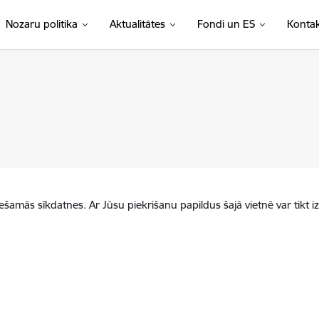
Nozaru politika
Aktualitātes
Fondi un ES
Kontak
iešamās sīkdatnes. Ar Jūsu piekrišanu papildus šajā vietnē var tikt i