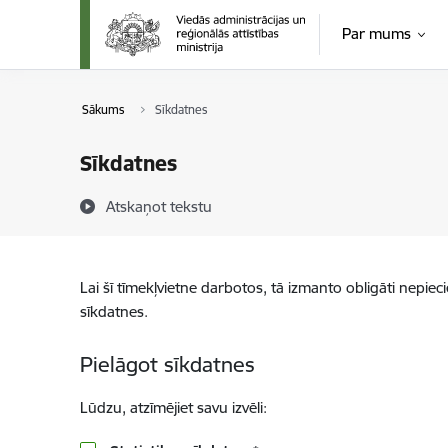
Pāriet uz lapas saturu
Par mums
Sākums
Sīkdatnes
Sīkdatnes
Atskaņot tekstu
Lai šī tīmekļvietne darbotos, tā izmanto obligāti nepiec
sīkdatnes.
Pielāgot sīkdatnes
Lūdzu, atzīmējiet savu izvēli: