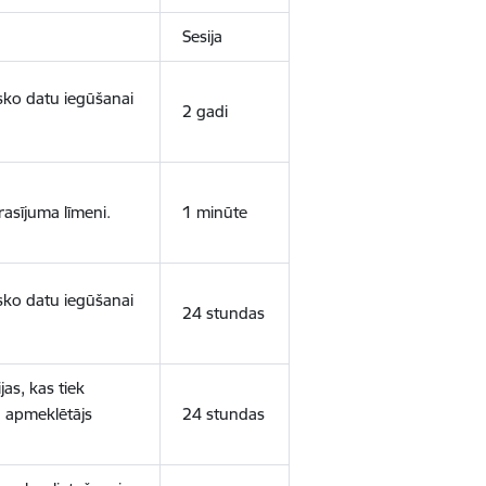
Sesija
isko datu iegūšanai
2 gadi
rasījuma līmeni.
1 minūte
isko datu iegūšanai
24 stundas
as, kas tiek
ā apmeklētājs
24 stundas