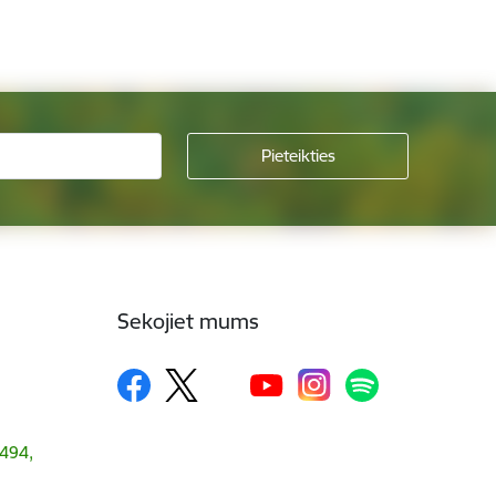
Sekojiet mums
1494,