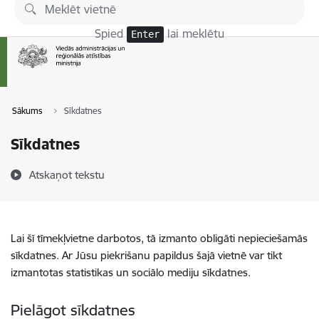
Pāriet uz lapas saturu
Spied
lai meklētu
Enter
Sākums
Sīkdatnes
Sīkdatnes
Atskaņot tekstu
Lai šī tīmekļvietne darbotos, tā izmanto obligāti nepieciešamās
sīkdatnes. Ar Jūsu piekrišanu papildus šajā vietnē var tikt
izmantotas statistikas un sociālo mediju sīkdatnes.
Pielāgot sīkdatnes