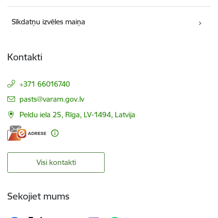
Sīkdatņu izvēles maiņa
Kontakti
+371 66016740
E-pasts:
pasts@varam.gov.lv
Peldu iela 25, Rīga, LV-1494, Latvija
Visi kontakti
Sekojiet mums