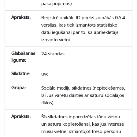
pakalpojumus)
Reģistrē unikālu ID priekš jaunākās GA 4
versijas, kas tiek izmantots statistisko
datu iegūšanai par to, kā apmeklētājs
izmanto vietni.
24 stundas
uvc
Sociālo mediju sīkdatnes (nepieciešamas,
lai Jūs varētu dalīties ar saturu sociālajos
tīklos)
Šīs sīkdatnes ir paredzētas tādu vietņu
un satura koplietošanai, kas jūs interesē
mūsu vietnē, izmantojot trešo personu