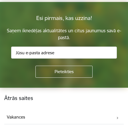
Esi pirmais, kas uzzina!
Saņem iknedēļas aktualitātes un citus jaunumus savā e-
pastā.
Kājene
Ātrās saites
Vakances