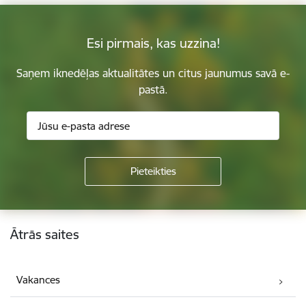
Esi pirmais, kas uzzina!
Saņem iknedēļas aktualitātes un citus jaunumus savā e-
pastā.
Kājene
Ātrās saites
Vakances