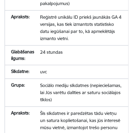
pakalpojumus)
Reģistrē unikālu ID priekš jaunākās GA 4
versijas, kas tiek izmantots statistisko
datu iegūšanai par to, kā apmeklētājs
izmanto vietni.
24 stundas
uvc
Sociālo mediju sīkdatnes (nepieciešamas,
lai Jūs varētu dalīties ar saturu sociālajos
tīklos)
Šīs sīkdatnes ir paredzētas tādu vietņu
un satura koplietošanai, kas jūs interesē
mūsu vietnē, izmantojot trešo personu