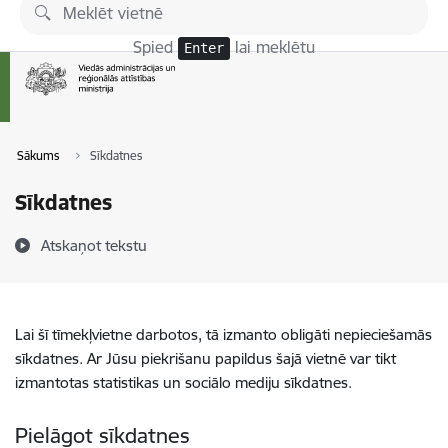
Pāriet uz lapas saturu
Spied
lai meklētu
Enter
Sākums
Sīkdatnes
Sīkdatnes
Atskaņot tekstu
Lai šī tīmekļvietne darbotos, tā izmanto obligāti nepieciešamās
sīkdatnes. Ar Jūsu piekrišanu papildus šajā vietnē var tikt
izmantotas statistikas un sociālo mediju sīkdatnes.
Pielāgot sīkdatnes