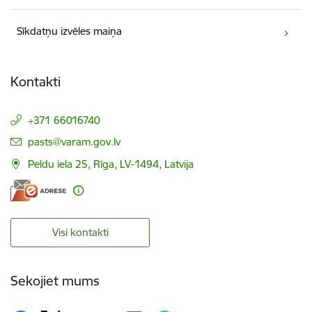
Sīkdatņu izvēles maiņa
Kontakti
+371 66016740
E-pasts:
pasts@varam.gov.lv
Peldu iela 25, Rīga, LV-1494, Latvija
Visi kontakti
Sekojiet mums