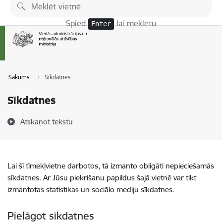
Pāriet uz lapas saturu
Spied
lai meklētu
Enter
Sākums
Sīkdatnes
Sīkdatnes
Atskaņot tekstu
Lai šī tīmekļvietne darbotos, tā izmanto obligāti nepieciešamās
sīkdatnes. Ar Jūsu piekrišanu papildus šajā vietnē var tikt
izmantotas statistikas un sociālo mediju sīkdatnes.
Pielāgot sīkdatnes