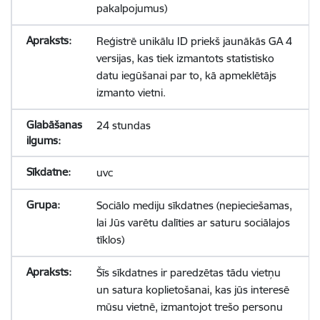
pakalpojumus)
Reģistrē unikālu ID priekš jaunākās GA 4
versijas, kas tiek izmantots statistisko
datu iegūšanai par to, kā apmeklētājs
izmanto vietni.
24 stundas
uvc
Sociālo mediju sīkdatnes (nepieciešamas,
lai Jūs varētu dalīties ar saturu sociālajos
tīklos)
Šīs sīkdatnes ir paredzētas tādu vietņu
un satura koplietošanai, kas jūs interesē
mūsu vietnē, izmantojot trešo personu