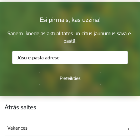
Esi pirmais, kas uzzina!
Saņem iknedēļas aktualitātes un citus jaunumus savā e-
pastā.
Kājene
Ātrās saites
Vakances