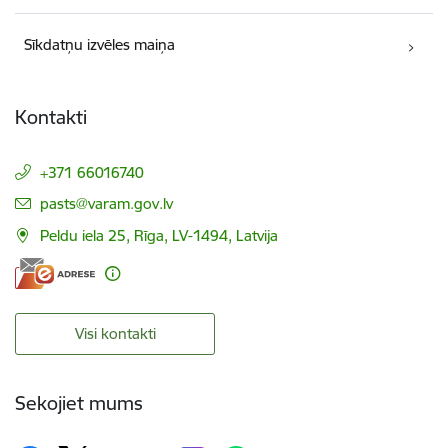
Sīkdatņu izvēles maiņa
Kontakti
+371 66016740
E-pasts:
pasts@varam.gov.lv
Peldu iela 25, Rīga, LV-1494, Latvija
Visi kontakti
Sekojiet mums